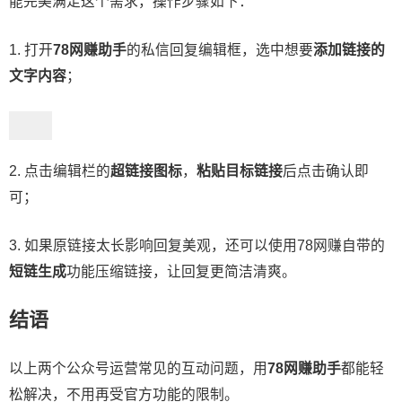
能完美满足这个需求，操作步骤如下：
1. 打开
78网赚助手
的私信回复编辑框，选中想要
添加链接的
文字内容
；
2. 点击编辑栏的
超链接图标
，
粘贴目标链接
后点击确认即
可；
3. 如果原链接太长影响回复美观，还可以使用78网赚自带的
短链生成
功能压缩链接，让回复更简洁清爽。
结语
以上两个公众号运营常见的互动问题，用
78网赚助手
都能轻
松解决，不用再受官方功能的限制。