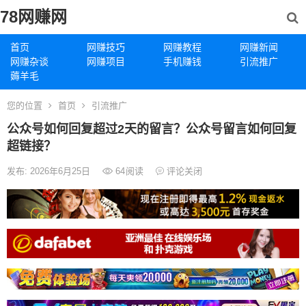
78网赚网
首页
网赚技巧
网赚教程
网赚新闻
网赚杂谈
网赚项目
手机赚钱
引流推广
薅羊毛
您的位置
首页
引流推广
公众号如何回复超过2天的留言？公众号留言如何回复
超链接？
发布: 2026年6月25日
64
阅读
评论关闭