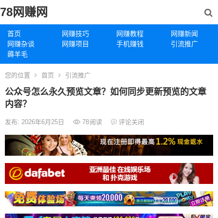
78网赚网
首页
网赚技巧
网赚教程
网赚新闻
网赚杂谈
网赚项目
手机赚钱
引流推广
薅羊毛
您的位置
首页
引流推广
公众号怎么永久预览文章？如何同步更新预览的文章
内容？
发布: 2026年6月25日
78
阅读
评论关闭