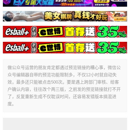
做公众号运营的朋友肯定都遇过预览链接的糟心事，微信公
众号编辑器自带的预览功能限制多，不仅12小时就自动失
效，最多还只能被点击500次。要是遇上跨部门审核、给客
户确认内容，往往改个两三版，之前发的预览链接就打不开
了，反复重新生成不仅耽误时间，还容易发错版本搞混进
度。