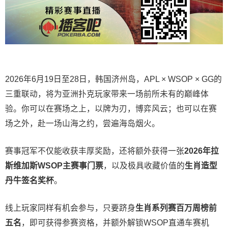
2026年6月19日至28日，韩国济州岛，APL × WSOP × GG的
三重联动，将为亚洲扑克玩家带来一场前所未有的巅峰体
验。
你可以在赛场之上，以牌为刃，博弈风云；也可以在赛
场之外，赴一场山海之约，尝遍海岛烟火。
赛事冠军不仅能收获丰厚奖励，还将额外获得一张
2026
年拉
斯维加斯
WSOP
主赛事门票
，以及极具收藏价值的
生肖造型
丹牛签名奖杯
。
线上玩家同样有机会参与，只要跻身
生肖系列赛百万周榜前
五名
，即可获得参赛资格，并额外解锁WSOP直通车赛机