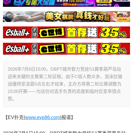
2026年7月6日15:00，DBPT城市智力竞技S1赛季葫芦岛站
迎来关键的主赛第二轮征程。由于C组人数众多，泡沫拉锯
战僵持至凌晨5点左右才结束，主办方将第二轮比赛调整为
15:00开赛——为这份对选手负责的态度和临时应变举措点
赞。
【EV扑克(
www.evp86.com
)报道】