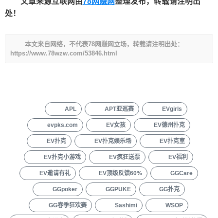
文章来源互联网由
78网赚网
整理发布，转载请注明出
处！
本文来自网络，不代表78网赚网立场，转载请注明出处：
https://www.78wzw.com/53846.html
APL
APT亚巡赛
EVgirls
evpks.com
EV女孩
EV德州扑克
EV扑克
EV扑克娱乐场
EV扑克室
EV扑克小游戏
EV疯狂送票
EV福利
EV邀请有礼
EV顶级反馈60%
GGCare
GGpoker
GGPUKE
GG扑克
GG春季狂欢赛
Sashimi
WSOP