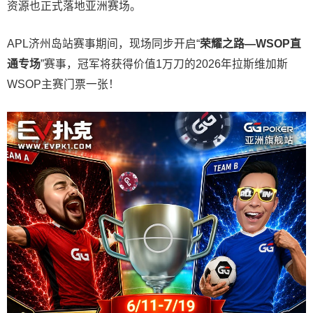
资源也正式落地亚洲赛场。
APL济州岛站赛事期间，现场同步开启“
荣耀之路
—WSOP
直
通专场
”赛事，冠军将获得价值1万刀的2026年拉斯维加斯
WSOP主赛门票一张！