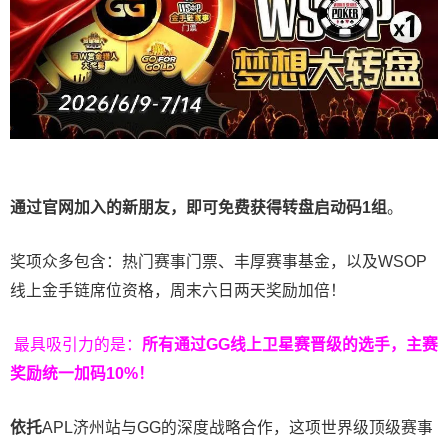
通过官网加入的新朋友，即可免费获得转盘启动码
1
组
。
奖项众多包含：热门赛事门票、丰厚赛事基金，以及WSOP
线上金手链席位资格，
周末六日两天奖励加倍！
最具吸引力的是：
所有通过
GG
线上卫星赛晋级的选手，主赛
奖励统一加码
10%
！
依托
APL济州站与GG的深度战略合作，这项世界级顶级赛事