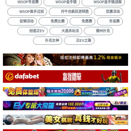
WSOP冬巡赛
WSOP金手链
WSOP金手链战报
WSOP高手过招
丹牛也疯狂逆转胜
优惠活动
促销活动
免费比赛
免费赛
冬巡赛
创造正EV
大逃杀玩法
德州扑克
扑克女神
正EV之路