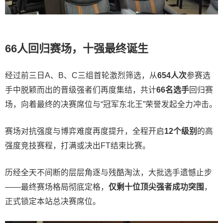
66人回归赛场，十强最终诞生
经过前三日A、B、C三组首轮激烈筛选，从
654人次
参赛选
手中脱颖而出的晋级强者们再度集结，共计
66名选手
回归赛
场，向着最终的决赛席位与“冠军东北王”荣誉发起全力冲击。
赛场对抗强度与博弈难度再度提升，全程开启
12个级别
的高
强度竞技赛程，打满或决出FT结束比赛。
历经全天不间断的层层角逐与残酷淘汰，大批选手遗憾止步
——最终赛场格局彻底定格，
仅剩十位顶尖强者成功突围
，
正式锁定本站总决赛席位。