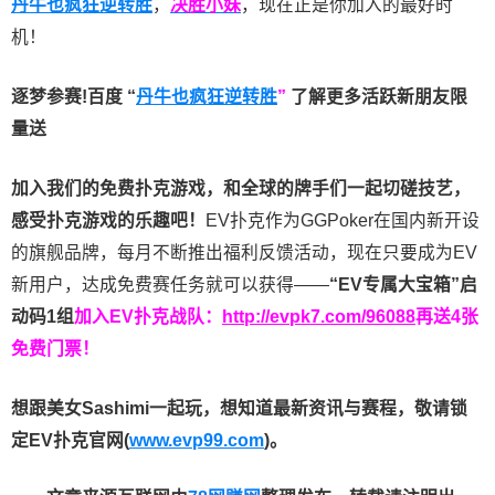
丹牛也疯狂逆转胜
，
决胜小妹
，现在正是你加入的最好时
机！
逐梦参赛!百度 “
丹牛也疯狂逆转胜
”
了解更多
活跃新朋友限
量送
加入我们的免费扑克游戏，和全球的牌手们一起切磋技艺，
感受扑克游戏的乐趣吧！
EV扑克作为GGPoker在国内新开设
的旗舰品牌，每月不断推出福利反馈活动，现在只要成为EV
新用户，达成免费赛任务就可以获得——
“EV专属大宝箱”启
动码1组
加入EV扑克战队：
http://evpk7.com/96088
再送4张
免费门票！
想跟美女Sashimi一起玩，
想知道最新资讯与赛程，
敬请锁
定EV扑克官网(
www.evp99.com
)。