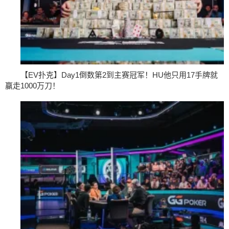
【EV扑克】Day1倒数第2到主赛冠军！HU他只用17手牌就
赢走1000万刀！