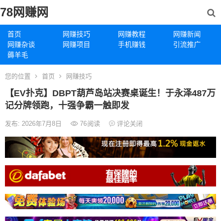
78网赚网
首页
网赚技巧
网赚教程
网赚新闻
网赚杂谈
网赚项目
手机赚钱
引流推广
薅羊毛
您的位置
首页
网赚技巧
【EV扑克】DBPT葫芦岛站决赛桌诞生！于永泽487万
记分牌领跑，十强争霸一触即发
发布: 2026年7月8日
76
阅读
评论关闭