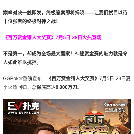
巅峰对决一触即发，终极答案即将揭晓——让我们拭目以待
十位强者的终极封神之战！
《百万赏金猎人大奖赛》
7月5日-28日火热登场
不是第一，却成为全场最大赢家！神秘赏金赛的魅力就是令
人如此难以抗拒。
GGPoker重磅宣布：
《百万赏金猎人大奖赛》
7月5日-28日夏
季火热回归，总保底高达
8,000
万刀
。