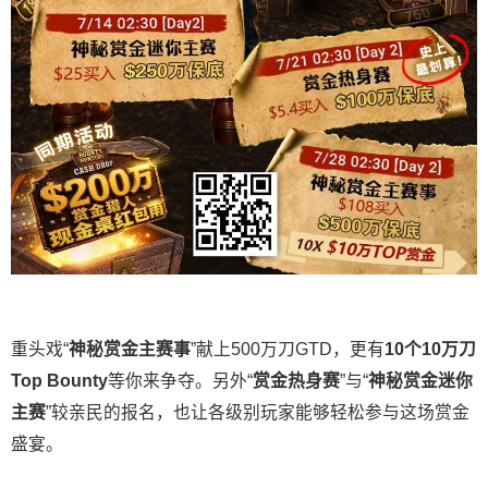
重头戏“
神秘赏金主赛事
”献上500万刀GTD，更有
10
个
10
万刀
Top Bounty
等你来争夺。另外“
赏金热身赛
”与“
神秘赏金迷你
主赛
”较亲民的报名，也让各级别玩家能够轻松参与这场赏金
盛宴。