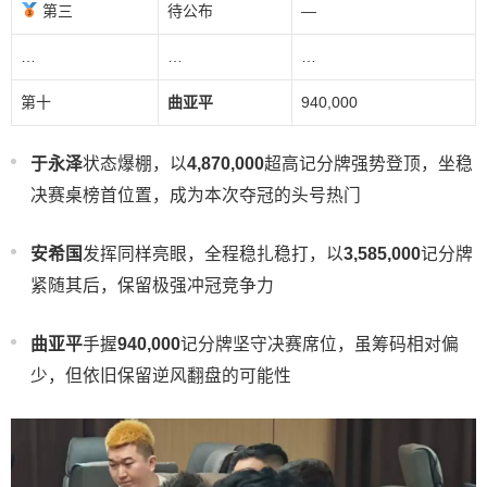
第三
待公布
—
…
…
…
第十
曲亚平
940,000
于永泽
状态爆棚，以
4,870,000
超高记分牌强势登顶，坐稳
决赛桌榜首位置，成为本次夺冠的头号热门
安希国
发挥同样亮眼，全程稳扎稳打，以
3,585,000
记分牌
紧随其后，保留极强冲冠竞争力
曲亚平
手握
940,000
记分牌坚守决赛席位，虽筹码相对偏
少，但依旧保留逆风翻盘的可能性