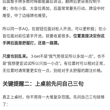
后面整手牌多数时候都能最后说话，翻牌后更容易控制节
奏；你在小盲、大盲位再加，后面常常要先行动，牌没中时
难受，中了边缘牌也难受。
所以同一手AQ，在按钮位面对松人开池，可以更积极；在小
盲位面对前位紧手开池，就要收紧很多。
位置直接决定你这
手牌后面是舒服打，还是一路猜。
尺度也别乱来。
3-bet不是“我气势很足所以多加一点”，也不
是“我想便宜试试所以只加一小点”。有位置时可以相对正常，
无位置时通常要更实在一点，别给对手太舒服的跟注价格。
关键提醒二：上桌前先问自己三句
真正上桌时，你不用背一大堆复杂范围。先问自己三句就够
了：