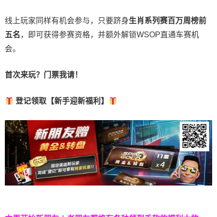
线上玩家同样有机会参与，只要跻身
生肖系列赛百万周榜前
五名
，即可获得参赛资格，并额外解锁WSOP直通车赛机
会。
首次来玩？门票我请！
登记领取【新手迎新福利】