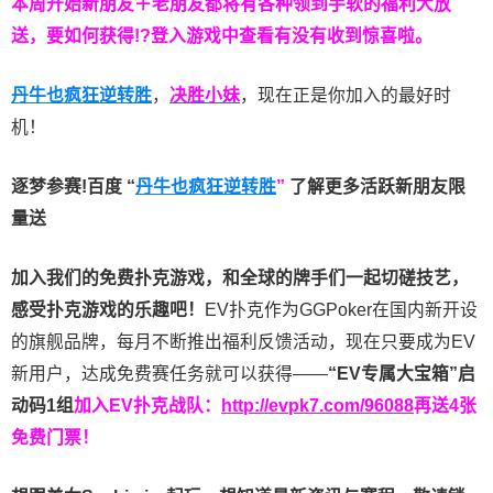
本周开始新朋友＋老朋友都将有各种领到手软的福利大放
送，要如何获得!?登入游戏中查看有没有收到惊喜啦。
丹牛也疯狂逆转胜
，
决胜小妹
，现在正是你加入的最好时
机！
逐梦参赛!百度 “
丹牛也疯狂逆转胜
”
了解更多
活跃新朋友限
量送
加入我们的免费扑克游戏，和全球的牌手们一起切磋技艺，
感受扑克游戏的乐趣吧！
EV扑克作为GGPoker在国内新开设
的旗舰品牌，每月不断推出福利反馈活动，现在只要成为EV
新用户，达成免费赛任务就可以获得——
“EV专属大宝箱”启
动码1组
加入EV扑克战队：
http://evpk7.com/96088
再送4张
免费门票！