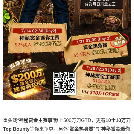
重头戏“
神秘赏金主赛事
”献上500万刀GTD，更有
10
个
10
万刀
Top Bounty
等你来争夺。另外“
赏金热身赛
”与“
神秘赏金迷你