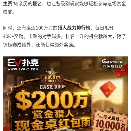
主赛
”较亲民的报名，也让各级别玩家能够轻松参与这场赏金
盛宴。
同时，还有高达100万刀的
猎人战力排行榜
，每日瓜分
40K+奖励。击败的对手越多，排名上升的机会就越大，除了
锦标赛成绩外，还能获得额外奖励。