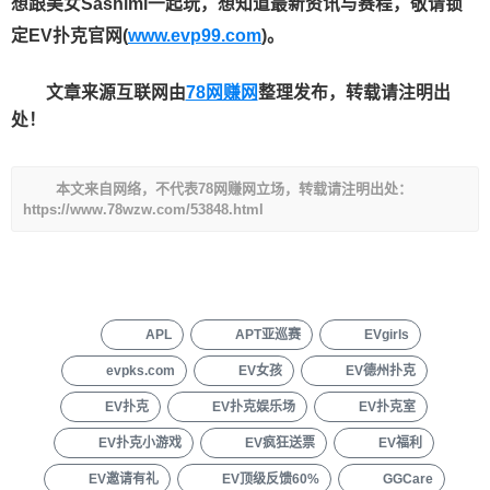
想跟美女Sashimi一起玩，
想知道最新资讯与赛程，
敬请锁
定EV扑克官网(
www.evp99.com
)。
文章来源互联网由
78网赚网
整理发布，转载请注明出
处！
本文来自网络，不代表78网赚网立场，转载请注明出处：
https://www.78wzw.com/53848.html
APL
APT亚巡赛
EVgirls
evpks.com
EV女孩
EV德州扑克
EV扑克
EV扑克娱乐场
EV扑克室
EV扑克小游戏
EV疯狂送票
EV福利
EV邀请有礼
EV顶级反馈60%
GGCare