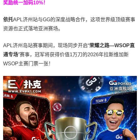
奖励统一加码
10%
！
依托
APL济州站与GG的深度战略合作，这项世界级顶级赛事
资源也正式落地亚洲赛场。
APL济州岛站赛事期间，现场同步开启“
荣耀之路
—WSOP
直
通专场
”赛事，冠军将获得价值1万刀的2026年拉斯维加斯
WSOP主赛门票一张！