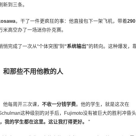
刷新到三条。
kosawa
，干了一件更疯狂的事：他直接包下一架飞机，带着
290
万米高空办了一场迷你扑克赛。
悄完成了一次从“个体突围”到
“系统输出”
的转向。这种爆发，
克的人，和那些不用他教的人
，他每周开三次课，
不收一分钱学费
。他的学生，就是这次在
hulman这种级别的对手后，Fujimoto没有被巨大的胜利冲昏
，我的学生都在这里。这让我打得更好。
”