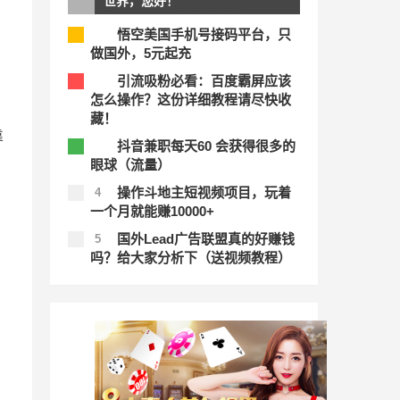
世界，您好！
悟空美国手机号接码平台，只
1
做国外，5元起充
引流吸粉必看：百度霸屏应该
2
怎么操作？这份详细教程请尽快收
藏！
靠
抖音兼职每天60 会获得很多的
3
眼球（流量）
操作斗地主短视频项目，玩着
4
一个月就能赚10000+
国外Lead广告联盟真的好赚钱
5
吗？给大家分析下（送视频教程）
头