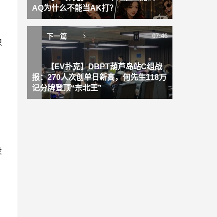
。
AQ为什么不能当AK打？
下一篇
07:46
只
【EV扑克】DBPT葫芦岛站C组战
报：270人次创单日新高，何先生118万
记分牌登顶“东北王”
没