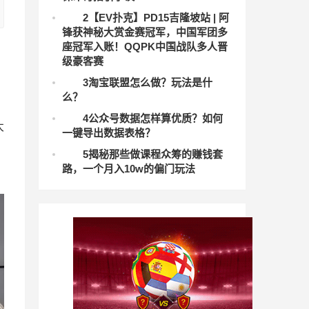
2
【EV扑克】PD15吉隆坡站 | 阿
锋获神秘大赏金赛冠军，中国军团多
座冠军入账！QQPK中国战队多人晋
级豪客赛
3
淘宝联盟怎么做？玩法是什
么？
4
公众号数据怎样算优质？如何
太
一键导出数据表格？
5
揭秘那些做课程众筹的赚钱套
路，一个月入10w的偏门玩法