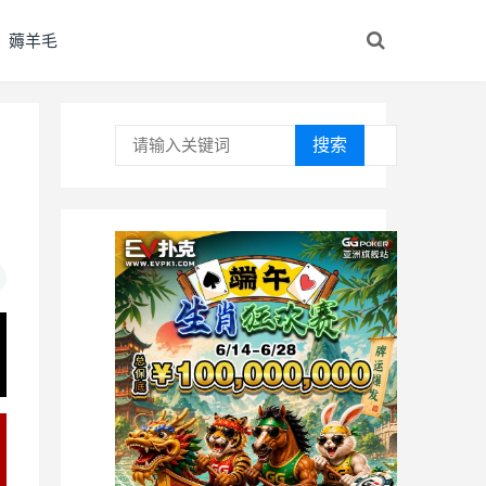
薅羊毛
搜索
，