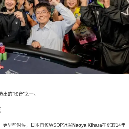
出的“噪音”之一。
发
。更早些时候，日本首位WSOP冠军
Naoya Kihara
在沉寂14年