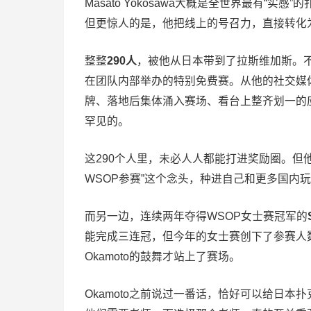
Masato Yokosawa大概是全世界最有“实
但更惊人的是，他把线上的号召力，直接转化
整整
290人
，被他从日本带到了拉斯维加斯。
在团队内部举办的特别免费赛。从他的社交媒
牌、落地后集体涌入赛场、看台上整齐划一的
罕见的。
这290个人里，未必人人都能打进奖励圈。但
WSOP参赛”这个念头，种进自己和更多国内
而另一边，连续两年夺得WSOP女士赛冠军的
能完成三连冠，但今年的女士赛创下了参赛人
Okamoto的鼓舞才站上了赛场。
Okamoto之前说过一番话，恰好可以给日