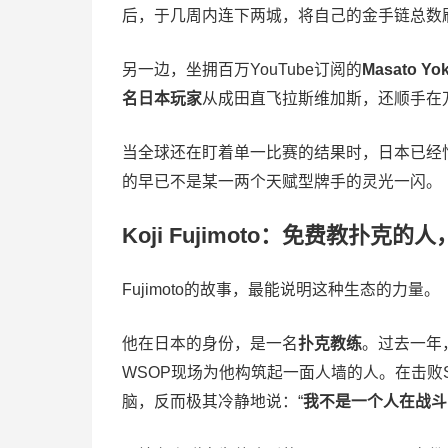
后，于几周内连下两城，将自己的金手链总数
另一边，坐拥百万YouTube订阅的
Masato Yo
名日本玩家
从成田直飞拉斯维加斯，还顺手在
当全球还在盯着单一比赛的结果时，日本已经悄
的早已不是某一两个天赋型牌手的灵光一闪。
Koji Fujimoto：免费教扑
Fujimoto的故事，最能说明这种生态的力量。
他在日本的身份，是一名
扑克教练
。过去一年
WSOP现场为他构筑起一面人墙的人。在击败Sc
脑，反而极其冷静地说：“
我不是一个人在战斗