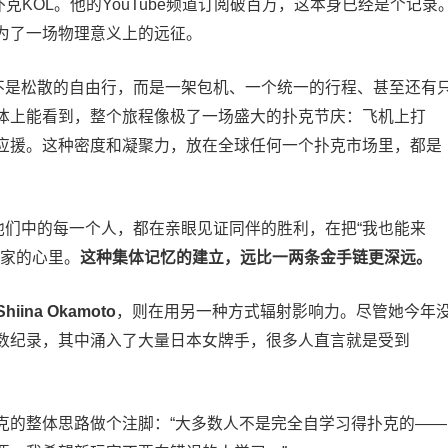
感”的扑克KOL。他的YouTube频道订阅破百万，这本身已经是个记录
为了一场物理意义上的远征。
不是松散的自由行，而是一架包机、一个统一的行程、甚至还有
体上能看到，整个旅程像极了一场盛大的扑克节庆：飞机上打
应援。这种密度和凝聚力，放在全球任何一个扑克市场里，都是
他们中的每一个人，都在亲眼见证同伴的胜利，在把“我也能来
玩家的心里。
这种集体记忆的建立，远比一两条金手链更深远。
Shiina Okamoto
，则在用另一种方式辐射影响力。尽管她今年
数纪录，其中涌入了大量日本女牌手，很多人直言就是受到
本扑克的整体思路做个注脚：“大多数人不是完全自学习得扑克的——