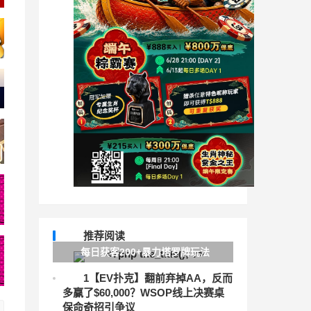
推荐阅读
每日获客200+暴力塔罗牌玩法
1
【EV扑克】翻前弃掉AA，反而
多赢了$60,000？WSOP线上决赛桌
保命奇招引争议