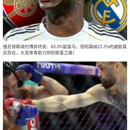
维尼修斯续约博弈终局：83.3%留皇马，但阿森纳22.2%的威胁真
实存在，大发体育助力你的致富之路！