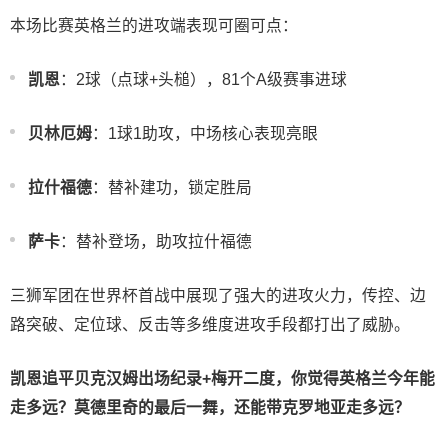
本场比赛英格兰的进攻端表现可圈可点：
凯恩
：2球（点球+头槌），81个A级赛事进球
贝林厄姆
：1球1助攻，中场核心表现亮眼
拉什福德
：替补建功，锁定胜局
萨卡
：替补登场，助攻拉什福德
三狮军团在世界杯首战中展现了强大的进攻火力，传控、边
路突破、定位球、反击等多维度进攻手段都打出了威胁。
凯恩追平贝克汉姆出场纪录+梅开二度，你觉得英格兰今年能
走多远？莫德里奇的最后一舞，还能带克罗地亚走多远？