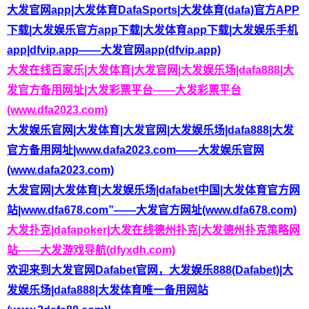
大发官网app|大发体育DafaSports|大发体育(dafa)官方APP
下载|大发娱乐官方app下载|大发体育app下载|大发娱乐手机
app|dfvip.app——大发官网app(dfvip.app)
大发在线百家乐|大发体育|大发官网|大发娱乐场|dafa888|大
发官方备用网址|大发彩票平台——大发彩票平台
(www.dfa2023.com)
大发娱乐官网|大发体育|大发官网|大发娱乐场|dafa888|大发
官方备用网址|www.dafa2023.com——大发娱乐官网
(www.dafa2023.com)
大发官网|大发体育|大发娱乐场|dafabet中国|大发体育官方网
站|www.dfa678.com”——大发官方网址(www.dfa678.com)
大发扑克|dafapoker|大发在线德州扑克|大发德州扑克策略网
站——大发游戏导航(dfyxdh.com)
欢迎来到大发官网Dafabet官网，大发娱乐888(Dafabet)|大
发娱乐场|dafa888|大发体育唯一备用网站