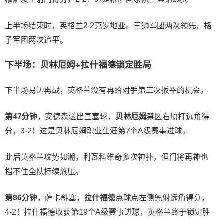
上半场结束时，英格兰2-2克罗地亚。三狮军团两次领先，格
子军团两次追平。
下半场：贝林厄姆+拉什福德锁定胜局
下半场易边再战，英格兰没有再给对手第三次扳平的机会。
第47分钟
，安德森送出直塞球，
贝林厄姆
禁区右肋打远角得
分，3-2！这是贝林厄姆职业生涯第7个A级赛事进球。
此后英格兰攻势如潮，利瓦科维奇多次神扑，但门将再神也
挡不住全队持续施压。
第86分钟
，萨卡斜塞，
拉什福德
点球点左侧兜射远角得分，
4-2！拉什福德收获第19个A级赛事进球，英格兰终于锁定胜