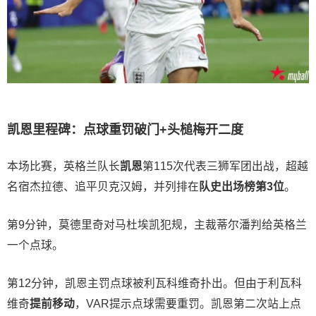
凯恩里程碑：点球重罚破门+头槌梅开二度
本场比赛，英格兰队长
凯恩
第115次代表三狮军团出战，超越
名宿杰拉德、追平贝克汉姆，并列排在
队史出场榜第3位
。
第9分钟，莫德里奇对马杜埃凯犯规，主裁蒂尔潘判给英格兰
一个点球。
第12分钟，凯恩主罚点球被利瓦科维奇扑出。但由于利瓦科
维奇
提前移动
，VAR提示点球需要重罚。凯恩第二次站上点