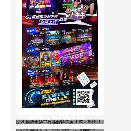
是
活
如何玩小红书月入8000＋？手把手教你
打造爆款笔记，快速吸粉＋吸金
上一篇
2022年7月24日 07:14
小买卖赚大钱：公众号热门关键词截流