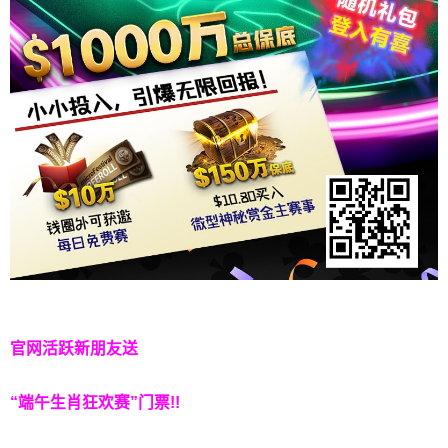
官网活跃新朋友送
“端午生肖狂欢赛”门票!!