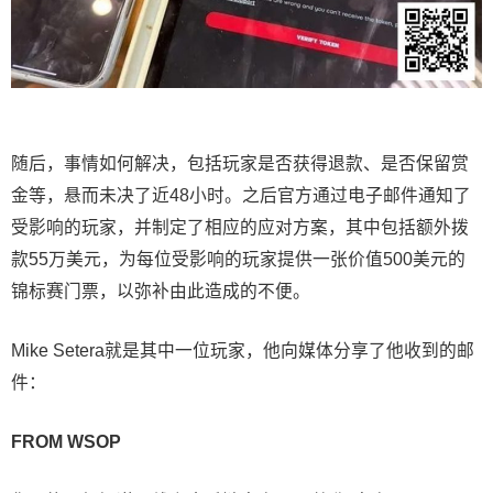
随后，事情如何解决，包括玩家是否获得退款、是否保留赏
金等，悬而未决了近48小时。之后官方通过电子邮件通知了
受影响的玩家，并制定了相应的应对方案，其中包括额外拨
款55万美元，为每位受影响的玩家提供一张价值500美元的
锦标赛门票，以弥补由此造成的不便。
Mike Setera就是其中一位玩家，他向媒体分享了他收到的邮
件：
FROM WSOP