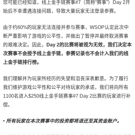
您可能已经知道，线上金手链赛事#7（简称“赛事”）Day 2开
始后不幸遭遇连接问题，导致大量玩家无法登录参赛。
由于约60%的玩家无法连接并参与赛事，WSOP认定此次中
断严重影响了游戏的公平性，并做出了暂停并最终取消赛事
的艰难决定。因此，
Day 2的比赛将被视为无效，我们决定本
次赛事不会授予线上金手链，参赛记录也不会计入我们的线
上金手链排行榜。
我们理解并为玩家所经历的失望和沮丧深表歉意。为了履行
我们维护游戏公平性和公平对待玩家的承诺，我们将向所有
1100名进入$250线上金手链赛事#7 Day 2比赛的玩家进行补
偿。
• 所有玩家在本次赛事中的投资都将退还至其资金账户。