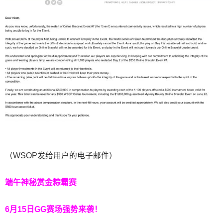
（WSOP发给用户的电子邮件）
端午神秘赏金粽霸赛
6月15日GG赛场强势来袭！