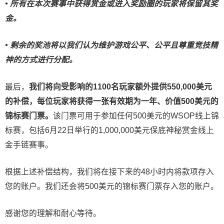
• 所有在本次赛事中获得赏金或进入奖励圈的玩家将保留其奖
金。
• 剩余的奖池将以我们认为维护游戏公平、公平且尊重竞技精
神的方式进行分配。
最后，
我们将向受影响的1100名玩家额外提供550,000美元
的补偿，每位玩家将获得一张有效期为一年、价值500美元的
锦标赛门票。
该门票可用于参加任何500美元的WSOP线上锦
标赛，包括6月22日举行的1,000,000美元保底神秘赏金线上
金手链赛事。
根据上述补偿结构，我们将在接下来的48小时内将款项存入
您的账户。我们还会将500美元的锦标赛门票存入您的账户。
感谢您的理解和耐心等待。