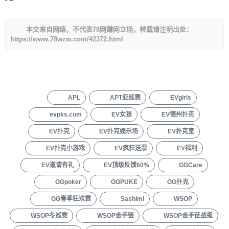
本文来自网络，不代表78网赚网立场，转载请注明出处：
https://www.78wzw.com/42372.html
APL
APT亚巡赛
EVgirls
evpks.com
EV女孩
EV德州扑克
EV扑克
EV扑克娱乐场
EV扑克室
EV扑克小游戏
EV疯狂送票
EV福利
EV邀请有礼
EV顶级反馈60%
GGCare
GGpoker
GGPUKE
GG扑克
GG春季狂欢赛
Sashimi
WSOP
WSOP冬巡赛
WSOP金手链
WSOP金手链战报