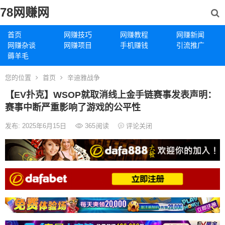
78网赚网
首页
网赚技巧
网赚教程
网赚新闻
网赚杂谈
网赚项目
手机赚钱
引流推广
薅羊毛
您的位置
首页
辛迪雅战争
【EV扑克】WSOP就取消线上金手链赛事发表声明：
赛事中断严重影响了游戏的公平性
发布: 2025年6月15日
365
阅读
评论关闭