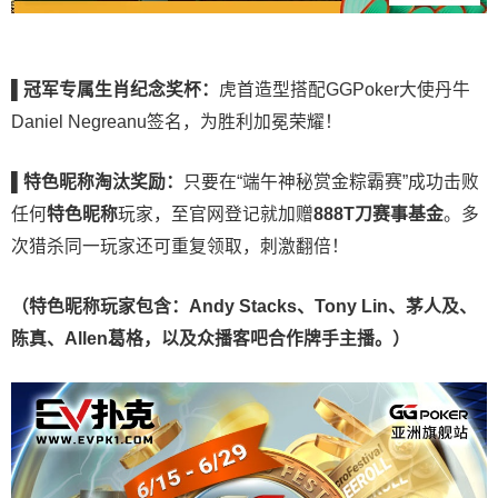
▌
冠军专属生肖纪念奖杯：
虎首造型搭配GGPoker大使丹牛
Daniel Negreanu签名，为胜利加冕荣耀！
▌
特色昵称淘汰奖励：
只要在“端午神秘赏金粽霸赛”成功击败
任何
特色昵称
玩家，至官网登记就加赠
888T
刀赛事基金
。多
次猎杀同一玩家还可重复领取，刺激翻倍！
（特色昵称玩家包含：
Andy Stacks、Tony Lin、茅人及、
陈真、Allen葛格，以及众
播客吧
合作牌手主播。）