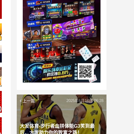
上一篇
2025年6月14日 06:28
大发体育-步行者血拼体能G3笑到最
后，大发助力你的致富之路！