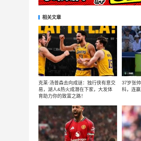
相关文章
克莱·汤普森去向成谜：独行侠有意交
37岁张
易，湖人&热火成潜在下家，大发体
科，连赢
育助力你的致富之路！