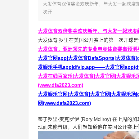
大发体育双倍奖金欢庆新年，与大发一起欢度新年
次开…
大发体育双倍奖金欢庆新年，与大发一起欢度新
大发体育 罗里在美国公开赛上的第一次开球
大发体育，亚洲领先的专业电竞体育赛事预测
大发官网app|大发体育DafaSports|大发体育
发娱乐手机app|dfvip.app——大发官网app(dfv
大发在线百家乐|大发体育|大发官网|大发娱乐场
(www.dfa2023.com)
大发娱乐官网|大发体育|大发官网|大发娱乐场|daf
网(www.dafa2023.com)
鉴于罗里·麦克罗伊 (Rory McIlroy) 在上周
现而未能晋级，人们想知道他在美国公开赛上