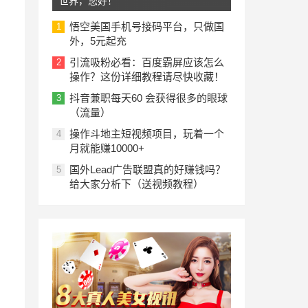
世界，您好！
悟空美国手机号接码平台，只做国
1
外，5元起充
引流吸粉必看：百度霸屏应该怎么
2
操作？这份详细教程请尽快收藏！
抖音兼职每天60 会获得很多的眼球
3
（流量）
操作斗地主短视频项目，玩着一个
4
月就能赚10000+
国外Lead广告联盟真的好赚钱吗？
5
给大家分析下（送视频教程）