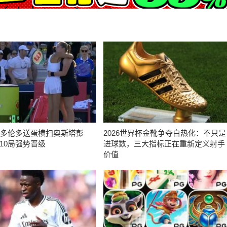
帅多伦多送蛋横扫奥斯塔彭
2026世界杯金靴争夺白热化：不只是
10局强势晋级
进球数，三大指标正在重新定义射手
价值