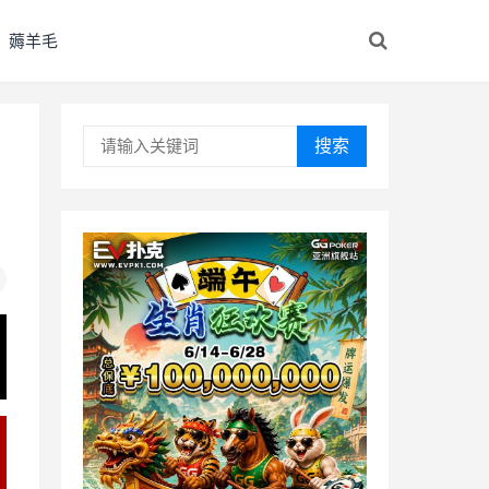
薅羊毛
搜索