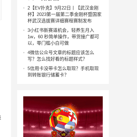
2
【EV扑克】9月22日丨【武汉金刚
杯】2023第一届第二季金刚杯暨国家
杯武汉选拔赛详细赛程赛制发布
3
小红书新赛道机会，轻养生月入
1w，60 秒简单操作，带货接广都可
以，零门槛小白可做
4
微信公众号文章的标题应该怎么
写？怎么找好看的标题样式？
5
信用卡没带卡怎么取现？手机取现
到转账银行储蓄卡？
表