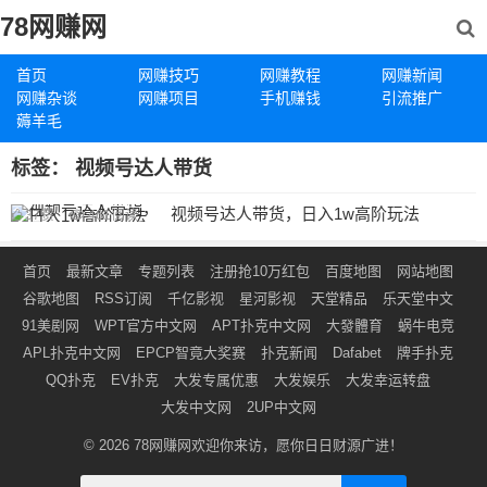
78网赚网
首页
网赚技巧
网赚教程
网赚新闻
网赚杂谈
网赚项目
手机赚钱
引流推广
薅羊毛
标签：
视频号达人带货
视频号达人带货，日入1w高阶玩法
37
赞
461
阅读
首页
最新文章
专题列表
注册抢10万红包
百度地图
网站地图
谷歌地图
RSS订阅
千亿影视
星河影视
天堂精品
乐天堂中文
91美剧网
WPT官方中文网
APT扑克中文网
大發體育
蜗牛电竞
APL扑克中文网
EPCP智竟大奖赛
扑克新闻
Dafabet
牌手扑克
QQ扑克
EV扑克
大发专属优惠
大发娱乐
大发幸运转盘
大发中文网
2UP中文网
© 2026
78网赚网
欢迎你来访，愿你日日财源广进！