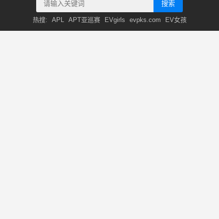
搜索
热搜:
APL
APT亚巡赛
EVgirls
evpks.com
EV女孩