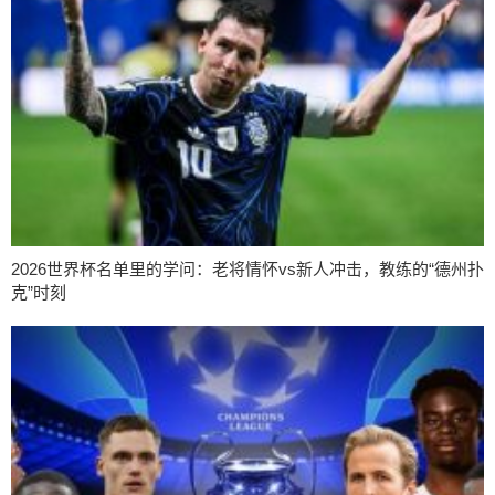
2026世界杯名单里的学问：老将情怀vs新人冲击，教练的“德州扑
克”时刻