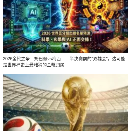
2026金靴之争：姆巴佩vs梅西——半决赛前的“双雄会”，这可能
是世界杯史上最难猜的金靴归属