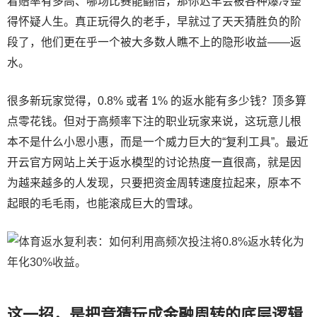
着赔率有多高、哪场比赛能翻倍，那你迟早会被各种爆冷整
得怀疑人生。真正玩得久的老手，早就过了天天猜胜负的阶
段了，他们更在乎一个被大多数人瞧不上的隐形收益——返
水。
很多新玩家觉得，0.8% 或者 1% 的返水能有多少钱？顶多算
点零花钱。但对于高频率下注的职业玩家来说，这玩意儿根
本不是什么小恩小惠，而是一个威力巨大的“复利工具”。最近
开云官方网站上关于返水模型的讨论热度一直很高，就是因
为越来越多的人发现，只要把资金周转速度拉起来，原本不
起眼的毛毛雨，也能滚成巨大的雪球。
这一招，是把竞猜玩成金融周转的底层逻辑