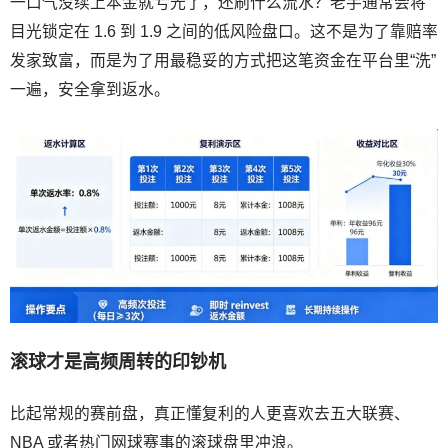
一口气没续上本金就亏光了，还刷什么流水？老手通常会将
目光锁定在 1.6 到 1.9 之间的低风险盘口。这不是为了靠赔率
发家致富，而是为了用最稳妥的方式把这笔资金在平台里“洗”
一遍，安全拿到返水。
滚球才是高频周转的印钞机
比起常规的赛前盘，真正懂复利的人更喜欢去五大联赛、
NBA 或者热门网球赛事的滚球盘里冲浪。