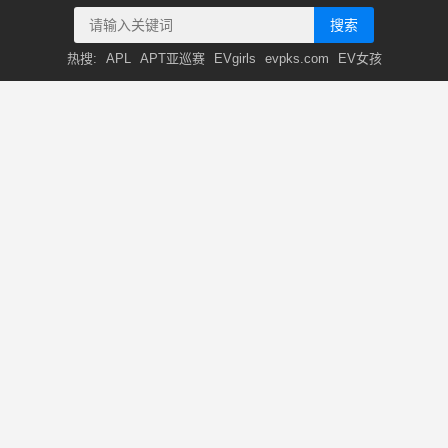
搜索
热搜:
APL
APT亚巡赛
EVgirls
evpks.com
EV女孩