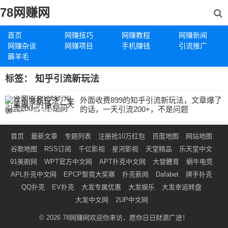
78网赚网
首页
网赚技巧
网赚教程
网赚新闻
网赚杂谈
网赚项目
手机赚钱
引流推广
薅羊毛
标签：
知乎引流新玩法
外面收费899的知乎引流新玩法，文章爆了
的话，一天引流200+，不是问题
36
赞
400
阅读
首页
最新文章
专题列表
注册抢10万红包
百度地图
网站地图
谷歌地图
RSS订阅
千亿影视
星河影视
天堂精品
乐天堂中文
91美剧网
WPT官方中文网
APT扑克中文网
大發體育
蜗牛电竞
APL扑克中文网
EPCP智竟大奖赛
扑克新闻
Dafabet
牌手扑克
QQ扑克
EV扑克
大发专属优惠
大发娱乐
大发幸运转盘
大发中文网
2UP中文网
© 2026
78网赚网
欢迎你来访，愿你日日财源广进！