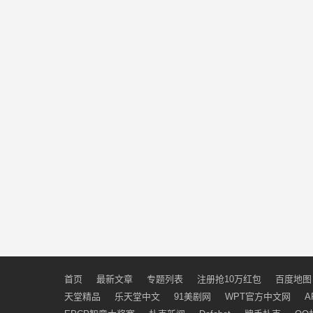
首页
最新文章
专题列表
注册抢10万红包
百度地图
天堂精品
乐天堂中文
91美剧网
WPT官方中文网
A