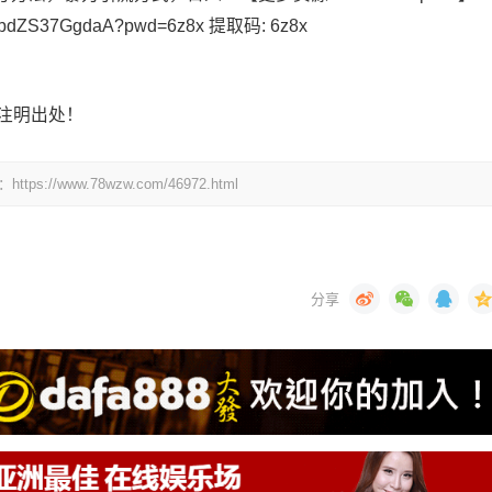
HBsbdZS37GgdaA?pwd=6z8x 提取码: 6z8x
注明出处！
www.78wzw.com/46972.html