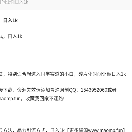
间让你日入1k
日入1k
法，特别适合想进入国学赛道的小白，碎片化时间让你日入1k
载，资源失效请添加冒泡网创QQ：1543952060或者
maomp.fun，收藏我回家不迷路!
，暴力引流方式，日入1k【更多资源www.maomp.fun】