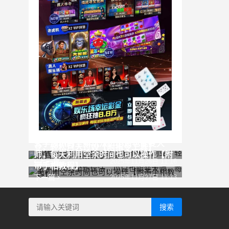
AI代写掘金，一单一结，永不失业副
玄学加AI的全新玩法，小白也能变大
业，轻松月入过W【附指令工具】
师，每天利用空余时间也可以操作【附
上一篇
2025年11月26日 11:16
带手相教程】
下一篇
2025年11月27日 11:13
搜索