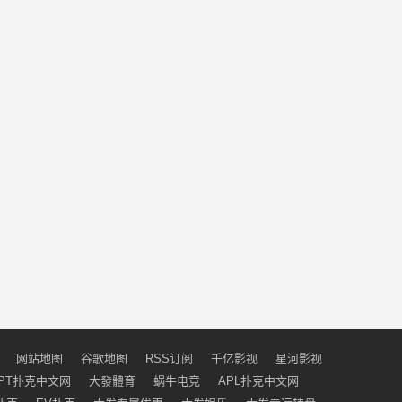
网站地图
谷歌地图
RSS订阅
千亿影视
星河影视
PT扑克中文网
大發體育
蜗牛电竞
APL扑克中文网