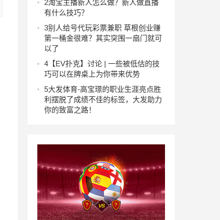
2
淘宝主播新人怎么做？新人做直播
有什么技巧？
3
别人给号代玩彩票兼职 草根创业赚
第一桶金很难？其实突围一扇门就可
以了
4
【EV扑克】讨论 | 一些被低估的技
巧可以在牌桌上为你带来优势
5
大发体育-高宝璟的职业生涯亮点胜
利摆脱了成绩不佳的标签，大发助力
你的致富之路！