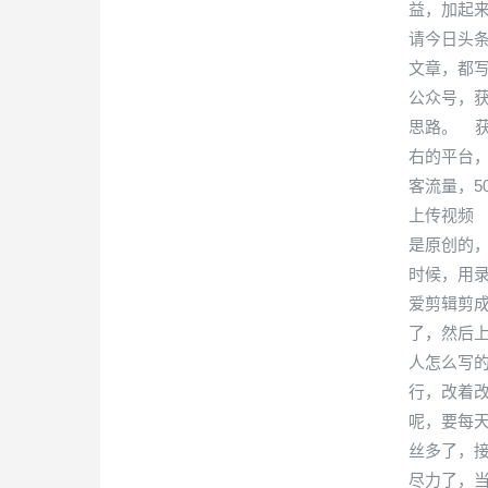
益，加起
请今日头
文章，都
公众号，
思路。 获
右的平台
客流量，5
上传视频
是原创的
时候，用
爱剪辑剪成
了，然后
人怎么写
行，改着
呢，要每
丝多了，
尽力了，当