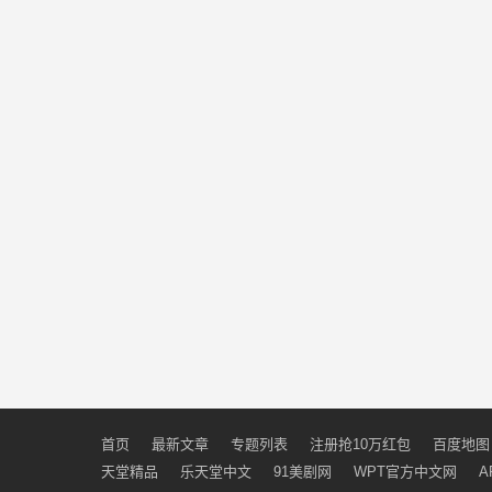
首页
最新文章
专题列表
注册抢10万红包
百度地图
天堂精品
乐天堂中文
91美剧网
WPT官方中文网
A