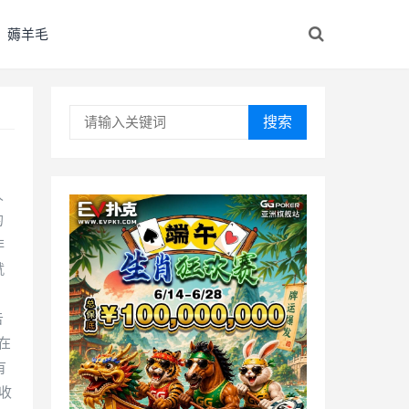
薅羊毛
搜索
人
的
非
就
相。
告
在
有
收