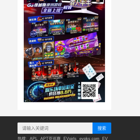
搜索
热搜:
APL
APT亚巡赛
EVgirls
evpks.com
EV