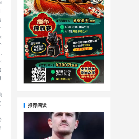
申
列
的
个
左
个
步，
你
的
用
他
就
推荐阅读
粉
己