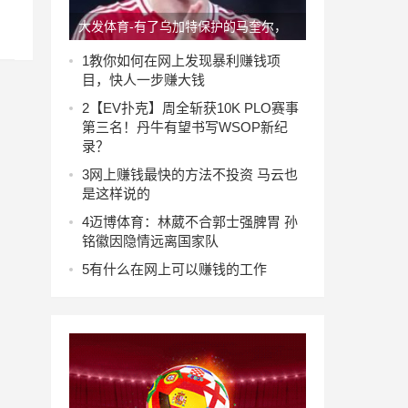
大发体育-有了乌加特保护的马奎尔，
成曼联后防核心，大发助力你的致富之
1
教你如何在网上发现暴利赚钱项
目，快人一步赚大钱
路！
2
【EV扑克】周全斩获10K PLO赛事
第三名！丹牛有望书写WSOP新纪
录？
3
网上赚钱最快的方法不投资 马云也
是这样说的
4
迈博体育：林葳不合郭士强脾胃 孙
铭徽因隐情远离国家队
5
有什么在网上可以赚钱的工作