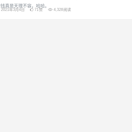
赚钱真是天理不容，哈哈。
2021年3月4日
71
赞
4,328
阅读