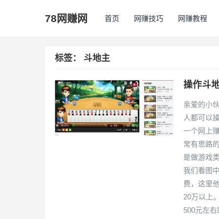
78网赚网
首页
网赚技巧
网赚教程
标签：
斗地主
操作斗地
亲爱的小
人都可以
一个网上
常有思路
是做游戏
我们看图
费，这里
20万以上
500元左