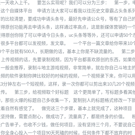
来一天收入上千。 要怎么实现呢？我们可以分为三步： 第一步，
条这个自媒体平台 申请方法大家可以看我以往历史文章霸占头条系
写的比较清楚，要成功申请头条号，最好先申请公众号，等有了自己
获得原创功能再去申请头条，这样通过率高点，这是新媒体营销的一
得原创你除了可以申请今日头条，uc头条等等外，还可以申请50个
，很多平台都可以发视频，发文章。 一个平台一篇文章给你带来10
0个平台就有500人，长期做的话，基本上你是不缺流量的。 第二
 上传视频的话，先要录制视频，因为平台都喜欢原创的东西，如果
，一般会推荐，录制斗地主游戏视频，非常简单，就在你自己斗地主
录频的软件录制你牌比较好的时候的视频，一个视频录下来，你可以
3分钟左右一个短视频，这样，录一次你都可以剪出来10几20个视频
上传。 第三步，给视频取个好标题 这个更简单了，写标题多看其
的，那些火爆的标题自己多收集一下，复制别人的标题格式修改一下
改着自然有感觉了。 做完这三个步骤，基本上就完成了，这种项目
天坚持做，需要点耐心，做成功了，流量高了，都是终身的价值。 
接广告单子，也收不少钱，做任何项目，没有坚持三个月，不要说自
你全身心投入一个项目90天死磕的时候，任何条件下都不放弃的时