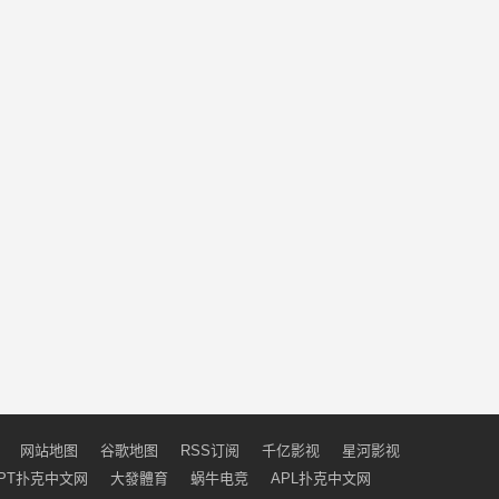
网站地图
谷歌地图
RSS订阅
千亿影视
星河影视
PT扑克中文网
大發體育
蜗牛电竞
APL扑克中文网