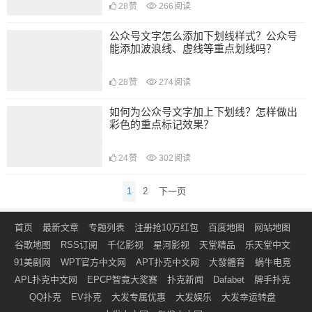
28
赞
266
阅读
公众号文字怎么添加下划线样式？公众号
能添加波浪线、虚线等重点划线吗？
28
赞
274
阅读
如何为公众号文字加上下划线？怎样做出
彩色的重点标记效果？
24
赞
302
阅读
文
1
2
下一页
章
导
首页
最新文章
专题列表
注册抢10万红包
百度地图
网站地图
航
谷歌地图
RSS订阅
千亿影视
星河影视
天堂精品
乐天堂中文
91美剧网
WPT官方中文网
APT扑克中文网
大發體育
蜗牛电竞
APL扑克中文网
EPCP智竟大奖赛
扑克新闻
Dafabet
牌手扑克
QQ扑克
EV扑克
大发专属优惠
大发娱乐
大发幸运转盘