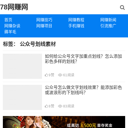
78网赚网
首页
网赚技巧
网赚教程
网赚新闻
网赚杂谈
网赚项目
手机赚钱
引流推广
薅羊毛
标签：
公众号划线素材
如何给公众号文字加重点划线？怎么添加
彩色多样的划线？
9
赞
61
阅读
公众号怎么做文字划线效果？能添加彩色
或波浪形的下划线吗？
8
赞
83
阅读