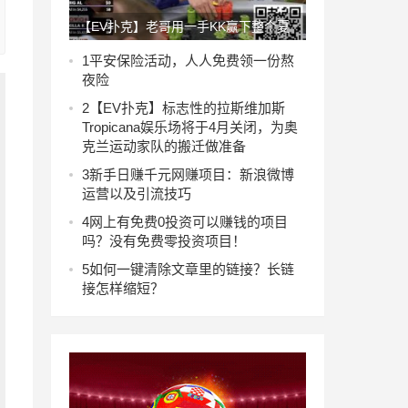
【EV扑克】老哥用一手KK赢下整个夏
天开空调的电费！
1
平安保险活动，人人免费领一份熬
夜险
2
【EV扑克】标志性的拉斯维加斯
Tropicana娱乐场将于4月关闭，为奥
克兰运动家队的搬迁做准备
3
新手日赚千元网赚项目：新浪微博
运营以及引流技巧
4
网上有免费0投资可以赚钱的项目
吗？没有免费零投资项目！
5
如何一键清除文章里的链接？长链
接怎样缩短？