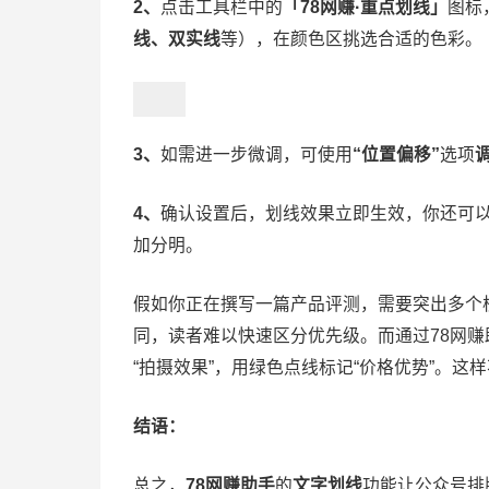
2、
点击工具栏中的
「78网赚·重点划线」
图标
线、双实线
等），在颜色区挑选合适的色彩。
3、
如需进一步微调，可使用
“位置偏移”
选项
4、
确认设置后，划线效果立即生效，你还可
加分明。
假如你正在撰写一篇产品评测，需要突出多个
同，读者难以快速区分优先级。而通过78网赚
“拍摄效果”，用绿色点线标记“价格优势”。
结语：
总之，
78网赚助手
的
文字划线
功能让公众号排