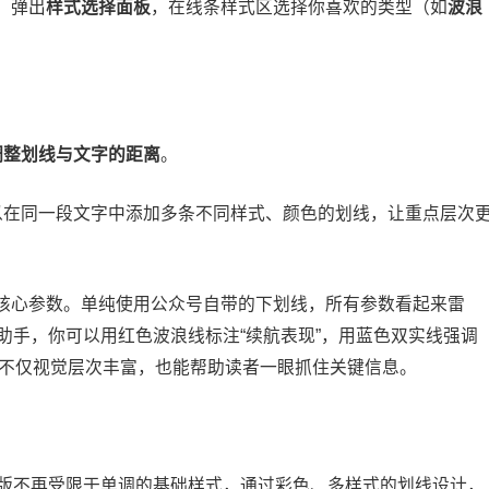
，弹出
样式选择面板
，在线条样式区选择你喜欢的类型（如
波浪
调整划线与文字的距离
。
以在同一段文字中添加多条不同样式、颜色的划线，让重点层次
核心参数。单纯使用公众号自带的下划线，所有参数看起来雷
助手，你可以用红色波浪线标注“续航表现”，用蓝色双实线强调
这样不仅视觉层次丰富，也能帮助读者一眼抓住关键信息。
版不再受限于单调的基础样式，通过彩色、多样式的划线设计，