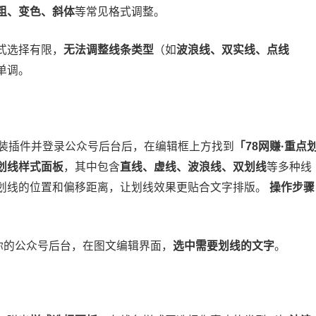
粗、变色、斜体
等常见格式调整。
式选择有限，
无法调整线条类型
（如
波浪线、双实线、点线
单调。
装插件并登录公众号后台后，在编辑框上方找到
「78网赚·重点
划线样式面板
，其中包含
直线、虚线、波浪线、双划线
等多种线
划线的位置和偏移距离，让划线效果更贴合文字排版。
操作步骤
你的公众号后台，在图文编辑界面，
选中需要划线的文字
。