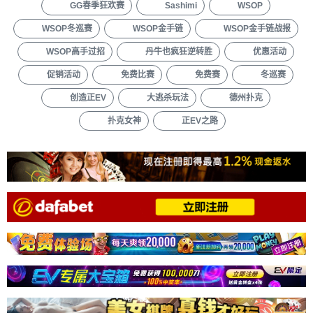
GG春季狂欢赛
Sashimi
WSOP
WSOP冬巡赛
WSOP金手链
WSOP金手链战报
WSOP高手过招
丹牛也疯狂逆转胜
优惠活动
促销活动
免费比赛
免费赛
冬巡赛
创造正EV
大逃杀玩法
德州扑克
扑克女神
正EV之路