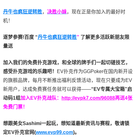
丹牛也疯狂逆转胜
，
决胜小妹
，现在正是你加入的最好时
机！
逐梦参赛!百度 “
丹牛也疯狂逆转胜
”
了解更多
活跃新朋友限
量送
加入我们的免费扑克游戏，和全球的牌手们一起切磋技艺，
感受扑克游戏的乐趣吧！
EV扑克作为GGPoker在国内新开设
的旗舰品牌，每月不断推出福利反馈活动，现在只要成为EV
新用户，达成免费赛任务就可以获得——
“EV专属大宝箱”启
动码1组
加入EV扑克战队：
http://evpk7.com/96088
再送4张
免费门票！
想跟美女Sashimi一起玩，
想知道最新资讯与赛程，
敬请锁
定EV扑克官网(
www.evp99.com
)。