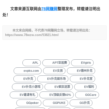
文章来源互联网由
78网赚网
整理发布，转载请注明出
处！
本文来自网络，不代表78网赚网立场，转载请注明出处：
https://www.78wzw.com/53821.html
APL
APT亚巡赛
EVgirls
evpks.com
EV女孩
EV德州扑克
EV扑克
EV扑克娱乐场
EV扑克室
EV扑克小游戏
EV疯狂送票
EV福利
EV邀请有礼
EV顶级反馈60%
GGCare
GGpoker
GGPUKE
GG扑克