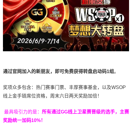
通过官网加入的新朋友，即可免费获得转盘启动码
1
组
。
奖项众多包含：热门赛事门票、丰厚赛事基金，以及WSOP
线上金手链席位资格，
周末六日两天奖励加倍！
最具吸引力的是：
所有通过
GG
线上卫星赛晋级的选手，主赛
奖励统一加码
10%
！