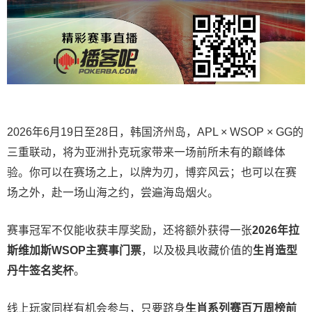
2026年6月19日至28日，韩国济州岛，APL × WSOP × GG的
三重联动，将为亚洲扑克玩家带来一场前所未有的巅峰体
验。
你可以在赛场之上，以牌为刃，博弈风云；也可以在赛
场之外，赴一场山海之约，尝遍海岛烟火。
赛事冠军不仅能收获丰厚奖励，还将额外获得一张
2026
年拉
斯维加斯
WSOP
主赛事门票
，以及极具收藏价值的
生肖造型
丹牛签名奖杯
。
线上玩家同样有机会参与，只要跻身
生肖系列赛百万周榜前