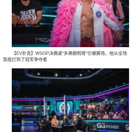
【EV扑克】WSOP决赛桌“多弗朗明哥”引爆赛场，他从全场
垫底打到了冠军争夺者