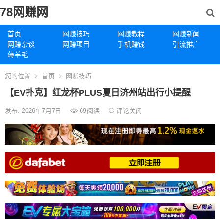
78网赚网
首页
网赚技巧
网赚教程
网赚新闻
网赚杂谈
网赚项目
手机赚钱
引流推广
薅羊毛
您的位置
首页
网赚技巧
【EV扑克】红龙杯PLUS夏日济州站出行小提醒
发布: 2026年7月7日
69
阅读
评论关闭