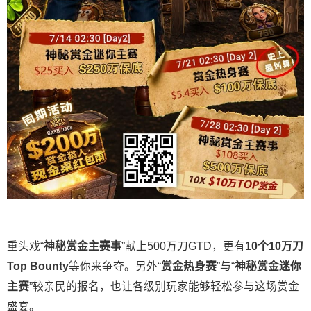
重头戏“
神秘赏金主赛事
”献上500万刀GTD，更有
10
个
10
万刀
Top Bounty
等你来争夺。另外“
赏金热身赛
”与“
神秘赏金迷你
主赛
”较亲民的报名，也让各级别玩家能够轻松参与这场赏金
盛宴。