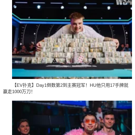
【EV扑克】Day1倒数第2到主赛冠军！HU他只用17手牌就
赢走1000万刀！