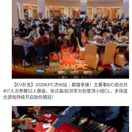
【EV扑克】2026KPC济州站｜群雄争锋！主赛事B/C组合共
407人次参赛52人晋级，张达森/赵洪军分别登顶小组CL，多场混
合游戏持续开启助你摘冠！