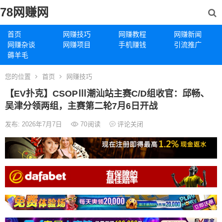
78网赚网
首页
网赚技巧
网赚教程
网赚新闻
网赚杂谈
网赚项目
手机赚钱
引流推广
薅羊毛
您的位置
首页
网赚技巧
【EV扑克】CSOPⅢ潮汕站主赛C/D组收官：邱畅、
吴津分领两组，主赛第二轮7月6日开战
发布: 2026年7月7日
70
阅读
评论关闭