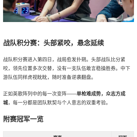
战队积分赛：头部紧咬，悬念延续
战队积分赛进入第四日，战局愈发扑朔。头部战队比分紧
咬，领先位置多次交替，没有一支队伍敢言稳操胜券。中下
游队伍同样虎视眈眈，随时准备逆袭翻盘。
正如英歌阵列中的每一次变阵——
单枪难成势，众志方成
城
，每一分都是团队默契与个人意志的双重考验。
附赛冠军一览