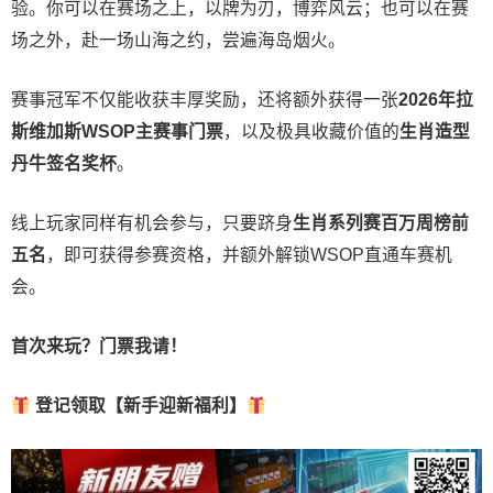
验。
你可以在赛场之上，以牌为刃，博弈风云；也可以在赛
场之外，赴一场山海之约，尝遍海岛烟火。
赛事冠军不仅能收获丰厚奖励，还将额外获得一张
2026
年拉
斯维加斯
WSOP
主赛事门票
，以及极具收藏价值的
生肖造型
丹牛签名奖杯
。
线上玩家同样有机会参与，只要跻身
生肖系列赛百万周榜前
五名
，即可获得参赛资格，并额外解锁WSOP直通车赛机
会。
首次来玩？门票我请！
登记领取【新手迎新福利】