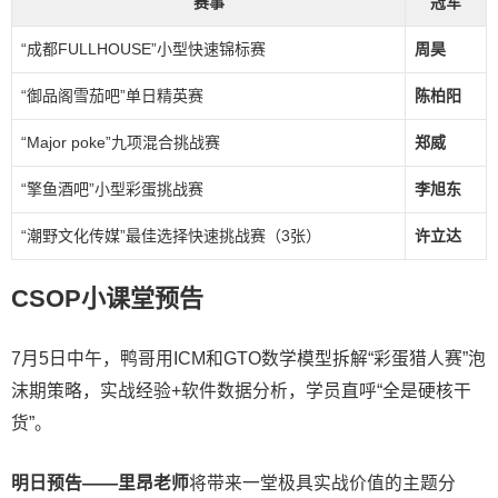
赛事
冠军
“成都FULLHOUSE”小型快速锦标赛
周昊
“御品阁雪茄吧”单日精英赛
陈柏阳
“Major poke”九项混合挑战赛
郑威
“擎鱼酒吧”小型彩蛋挑战赛
李旭东
“潮野文化传媒”最佳选择快速挑战赛（3张）
许立达
CSOP小课堂预告
7月5日中午，鸭哥用ICM和GTO数学模型拆解“彩蛋猎人赛”泡
沫期策略，实战经验+软件数据分析，学员直呼“全是硬核干
货”。
明日预告——里昂老师
将带来一堂极具实战价值的主题分