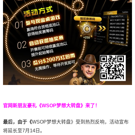
官网新朋友豪礼
《WSOP梦想大转盘》来了！
最后，由于《
WSOP梦想大转盘》受到热烈反响，活动宣布
将延长至7月14日。