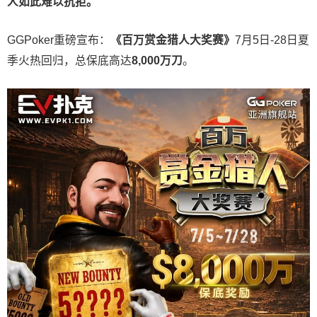
人如此难以抗拒。
GGPoker重磅宣布：
《百万赏金猎人大奖赛》
7月5日-28日夏
季火热回归，总保底高达
8,000
万刀
。