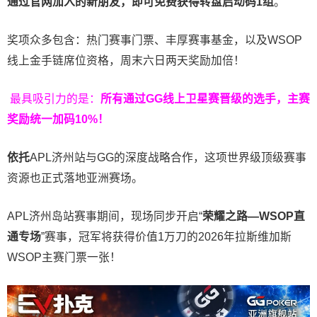
通过官网加入的新朋友，即可免费获得转盘启动码
1
组
。
奖项众多包含：热门赛事门票、丰厚赛事基金，以及WSOP
线上金手链席位资格，
周末六日两天奖励加倍！
最具吸引力的是：
所有通过
GG
线上卫星赛晋级的选手，主赛
奖励统一加码
10%
！
依托
APL济州站与GG的深度战略合作，这项世界级顶级赛事
资源也正式落地亚洲赛场。
APL济州岛站赛事期间，现场同步开启“
荣耀之路
—WSOP
直
通专场
”赛事，冠军将获得价值1万刀的2026年拉斯维加斯
WSOP主赛门票一张！