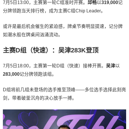
7月5日13:00，主赛第一轮C组准时开赛。
邱畅
以
319,000
记
分牌领跑当天排行榜，成为主赛C组Chip Leader。
或许是最后机会催生的紧迫感，牌桌节奏明显提速，记分牌
如潮水般在牌桌间汹涌流动。
主赛D组（快速）：吴津283K登顶
7月5日18:00，主赛第一轮D组（快速）接棒开赛。
吴津
以
283,000
记分牌领跑该组。
D组将前几组未登场的选手推至顶峰——多位选手选择此刻亮
剑，带着破釜沉舟的决心放手一搏。