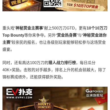
重头戏“
神秘赏金主赛事
”献上500万刀GTD，更有
10
个
10
万刀
Top Bounty
等你来争夺。另外“
赏金热身赛
”与“
神秘赏金迷你
主赛
”较亲民的报名，也让各级别玩家能够轻松参与这场赏金
盛宴。
同时，还有高达100万刀的
猎人战力排行榜
，每日瓜分
40K+奖励。击败的对手越多，排名上升的机会就越大，除了
锦标赛成绩外，还能获得额外奖励。