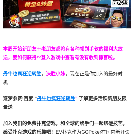
本周开始新朋友＋老朋友都将有各种领到手软的福利大放
送，要如何获得!?登入游戏中查看有没有收到惊喜啦。
丹牛也疯狂逆转胜
，
决胜小妹
，现在正是你加入的最好时
机！
逐梦参赛!百度 “
丹牛也疯狂逆转胜
”
了解更多
活跃新朋友限
量送
加入我们的免费扑克游戏，和全球的牌手们一起切磋技艺，
感受扑克游戏的乐趣吧！
EV扑克作为GGPoker在国内新开设