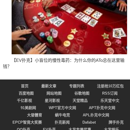
【EV扑克】小盲位的慢性毒药：为什么你的ATo总在这里输
钱？
首页
最新文章
专题列表
注册抢10万红包
百度地图
网站地图
谷歌地图
RSS订阅
千亿影视
星河影视
天堂精品
乐天堂中文
91美剧网
WPT官方中文网
APT扑克中文网
大發體育
蜗牛电竞
APL扑克中文网
EPCP智竟大奖赛
扑克新闻
Dafabet
牌手扑克
QQ扑克
EV扑克
大发专属优惠
大发娱乐