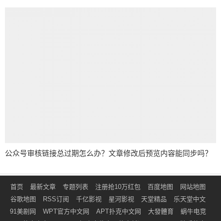
公众号审核链接总过期怎么办？文章修改后预览内容能同步吗？
首页
最新文章
专题列表
注册抢10万红包
百度地图
网站地图
谷歌地图
RSS订阅
千亿影视
星河影视
天堂精品
乐天堂中文
91美剧网
WPT官方中文网
APT扑克中文网
大發體育
蜗牛电竞