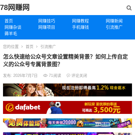
78网赚网
首页
网赚技巧
网赚教程
网赚新闻
网赚杂谈
网赚项目
手机赚钱
引流推广
薅羊毛
您的位置
首页
引流推广
怎么快速给公众号文章设置精美背景？如何上传自定
义的公众号专属背景图？
发布: 2026年7月7日
71
阅读
评论关闭