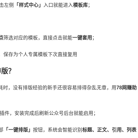
点击左侧
「样式中心」
入口就能进入
模板库
；
点
筛选对应的模板，直接点击就能
一键套用
；
，保存为个人专属模板下次直接复用
排版？
耗时，没有排版经验的新手还很容易排得杂乱无章，用
78网赚助
插件，安装完成后刷新公众号后台就能启用；
部
「一键排版」
按钮，系统会智能识别
标题、正文、引用、列表