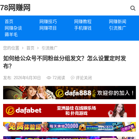
78网赚网
首页
网赚技巧
网赚教程
网赚新闻
网赚杂谈
网赚项目
手机赚钱
引流推广
薅羊毛
您的位置
首页
引流推广
如何给公众号不同粉丝分组发文？怎么设置定时发
布？
发布: 2026年6月30日
72
阅读
评论关闭