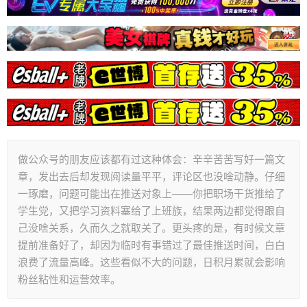
做公众号的朋友应该都有过这种体会：辛辛苦苦写好一篇文
章，发出去后却发现阅读量平平，评论区也没啥动静。仔细
一琢磨，问题可能出在推送对象上——你把职场干货推给了
学生党，又把学习资料塞给了上班族，结果两边都觉得跟自
己没啥关系，久而久之就取关了。更头疼的是，有时候文章
提前准备好了，却因为临时有事错过了最佳推送时间，白白
浪费了流量高峰。这些看似不大的问题，日积月累就会影响
粉丝粘性和运营效率。