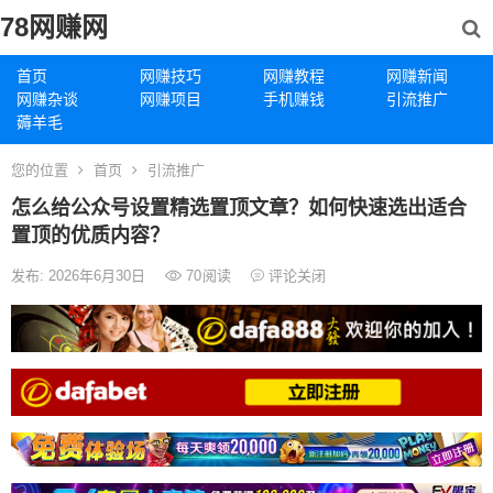
78网赚网
首页
网赚技巧
网赚教程
网赚新闻
网赚杂谈
网赚项目
手机赚钱
引流推广
薅羊毛
您的位置
首页
引流推广
怎么给公众号设置精选置顶文章？如何快速选出适合
置顶的优质内容？
发布: 2026年6月30日
70
阅读
评论关闭