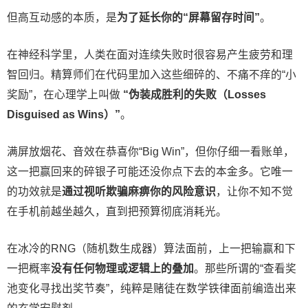
但高互动感的本质，是
为了延长你的“屏幕留存时间”
。
在神经科学里，人类在面对连续失败时很容易产生疲劳和理
智回归。精算师们在代码里加入这些细碎的、不痛不痒的“小
奖励”，在心理学上叫做
“伪装成胜利的失败（Losses
Disguised as Wins）”
。
满屏放烟花、音效在恭喜你“Big Win”，但你仔细一看账单，
这一把赢回来的碎银子可能还没你点下去的本金多。它唯一
的功效就是
通过视听欺骗麻痹你的风险意识
，让你不知不觉
在手机前越坐越久，直到把预算彻底消耗光。
在冰冷的RNG（随机数生成器）算法面前，上一把输赢和下
一把概率
没有任何物理或逻辑上的叠加
。那些所谓的“查看奖
池变化寻找出奖节奏”，纯粹是赌徒在数学铁律面前编造出来