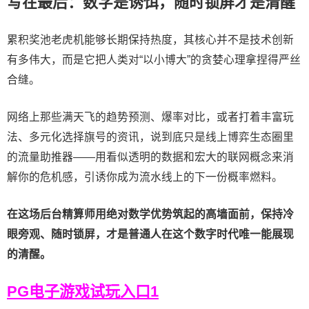
写在最后：数字是诱饵，随时锁屏才是清醒
累积奖池老虎机能够长期保持热度，其核心并不是技术创新
有多伟大，而是它把人类对“以小博大”的贪婪心理拿捏得严丝
合缝。
网络上那些满天飞的趋势预测、爆率对比，或者打着丰富玩
法、多元化选择旗号的资讯，说到底只是线上博弈生态圈里
的流量助推器——用看似透明的数据和宏大的联网概念来消
解你的危机感，引诱你成为流水线上的下一份概率燃料。
在这场后台精算师用绝对数学优势筑起的高墙面前，保持冷
眼旁观、随时锁屏，才是普通人在这个数字时代唯一能展现
的清醒。
PG电子游戏试玩入口1