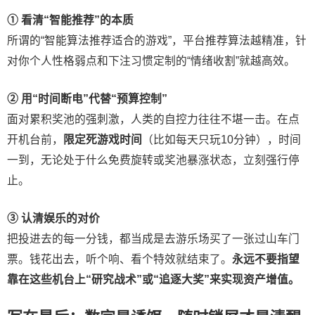
① 看清“智能推荐”的本质
所谓的“智能算法推荐适合的游戏”，平台推荐算法越精准，针
对你个人性格弱点和下注习惯定制的“情绪收割”就越高效。
② 用“时间断电”代替“预算控制”
面对累积奖池的强刺激，人类的自控力往往不堪一击。在点
开机台前，
限定死游戏时间
（比如每天只玩10分钟），时间
一到，无论处于什么免费旋转或奖池暴涨状态，立刻强行停
止。
③ 认清娱乐的对价
把投进去的每一分钱，都当成是去游乐场买了一张过山车门
票。钱花出去，听个响、看个特效就结束了。
永远不要指望
靠在这些机台上“研究战术”或“追逐大奖”来实现资产增值。