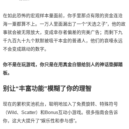
在如此恐怖的宏观样本量面前，你手里那点有限的资金连沧
海一粟都算不上。一万人里面漏出了一个“天选之子”，他的故
事就会被无限放大，变成幸存者偏差的完美广告；而剩下九
千九百九十九个默默被吸干本金的普通人，他们的哀嚎永远
不会变成跳动的数字。
你不是在玩游戏，你只是在用真金白银给别人的神话垫脚踏
板。
别让“丰富功能”模糊了你的理智
现在的累积奖池机台，聪明地加入了免费旋转、特殊符号
（Wild、Scatter）和Bonus互动小游戏。很多指南会告诉
你，这大大提升了“娱乐性和参与感”。