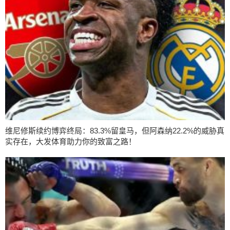
维尼修斯续约博弈终局：83.3%留皇马，但阿森纳22.2%的威胁真
实存在，大发体育助力你的致富之路！