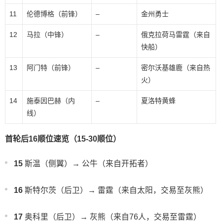
11
伦德博格（前锋）
–
金州勇士
12
马拉（中锋）
–
俄克拉荷马雷霆（来自
快船）
13
阿门特（前锋）
–
密尔沃基雄鹿（来自热
火）
14
施泰因巴赫（内
–
夏洛特黄蜂
线）
首轮后16顺位速览（15-30顺位）
15
斯温（侧翼）→ 公牛（来自开拓者）
16
斯特尔茨（后卫）→ 雷霆（来自太阳，交易至灰熊）
17
奥科里（后卫）→ 灰熊（来自76人，交易至雷霆）