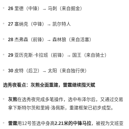
26
里德（中锋）→ 马刺（来自掘金）
27
塞纳克（中锋）→ 凯尔特人
28
杰弗森（前锋）→ 森林狼（来自活塞）
29
亚历克斯·卡拉班（前锋）→ 国王（来自骑士）
30
皮特（后卫）→ 太阳（来自独行侠）
选秀夜看点：灰熊全面重建，雷霆继续囤天赋
灰熊
在选秀夜完成多笔操作，选中布泽尔后，又通过交易
拿下斯特尔茨和里姆·洛佩斯，重建框架已初步成型。
雷霆
用12号签选中身高
2.21米的中锋马拉
，被视为文班亚