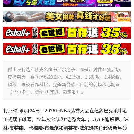
爵士没有选择队史名宿布泽尔之子，而是针对性补强后场。
皮特森大一赛季场均20.2分、4.2篮板、1.6助攻、1.4抢断，
模板上限被看作科比，完美契合爵士目前的前场核心配置
（马尔卡宁、贾伦·杰克逊、凯斯勒）。
北京时间6月24日，2026年NBA选秀大会在纽约巴克莱中心
正式落下帷幕。今年被公认为“选秀大年”，以
AJ·迪班萨、达
林·皮特森、卡梅隆·布泽尔和凯莱布·威尔逊
四位超级新星领