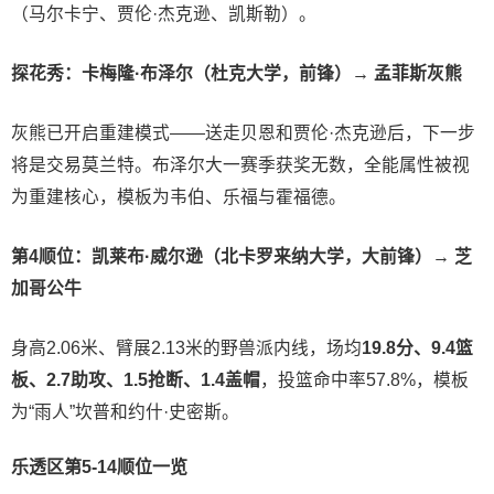
（马尔卡宁、贾伦·杰克逊、凯斯勒）。
探花秀：卡梅隆·布泽尔（杜克大学，前锋）→ 孟菲斯灰熊
灰熊已开启重建模式——送走贝恩和贾伦·杰克逊后，下一步
将是交易莫兰特。布泽尔大一赛季获奖无数，全能属性被视
为重建核心，模板为韦伯、乐福与霍福德。
第4顺位：凯莱布·威尔逊（北卡罗来纳大学，大前锋）→ 芝
加哥公牛
身高2.06米、臂展2.13米的野兽派内线，场均
19.8分、9.4篮
板、2.7助攻、1.5抢断、1.4盖帽
，投篮命中率57.8%，模板
为“雨人”坎普和约什·史密斯。
乐透区第5-14顺位一览