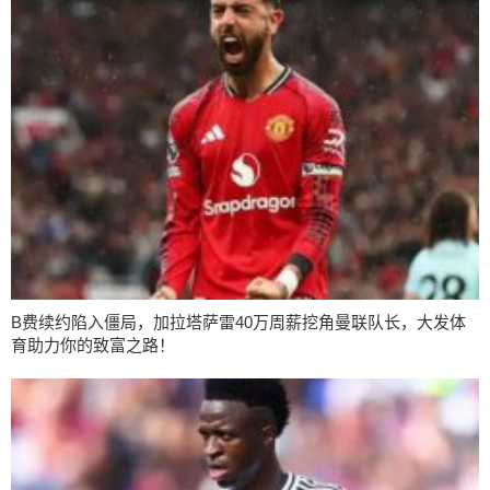
B费续约陷入僵局，加拉塔萨雷40万周薪挖角曼联队长，大发体
育助力你的致富之路！