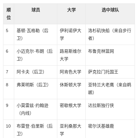
顺
球员
大学
选中球队
位
5
基顿·瓦格勒（后
伊利诺伊大
洛杉矶快船（来自步行
卫）
学
者）
6
小迈克尔·布朗（后
路易斯维尔
布鲁克林篮网
卫）
大学
7
阿卡夫（后卫）
阿肯色大学
萨克拉门托国王
8
弗莱明斯（后卫）
休斯顿大学
亚特兰大老鹰（来自鹈
鹕）
9
小莫雷兹·约翰逊
密歇根大学
达拉斯独行侠
（内线）
10
布雷登·伯里斯（后
亚利桑那大
密尔沃基雄鹿
卫）
学