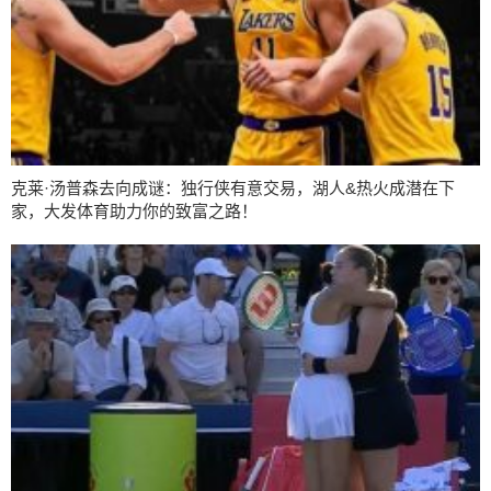
克莱·汤普森去向成谜：独行侠有意交易，湖人&热火成潜在下
家，大发体育助力你的致富之路！