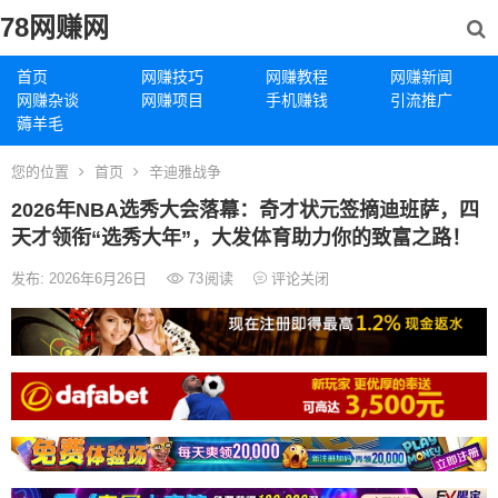
78网赚网
首页
网赚技巧
网赚教程
网赚新闻
网赚杂谈
网赚项目
手机赚钱
引流推广
薅羊毛
您的位置
首页
辛迪雅战争
2026年NBA选秀大会落幕：奇才状元签摘迪班萨，四
天才领衔“选秀大年”，大发体育助力你的致富之路！
发布: 2026年6月26日
73
阅读
评论关闭