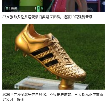
37岁张帅多伦多送蛋横扫奥斯塔彭科，连赢10局强势晋级
2026世界杯金靴争夺白热化：不只是进球数，三大指标正在重新
定义射手价值