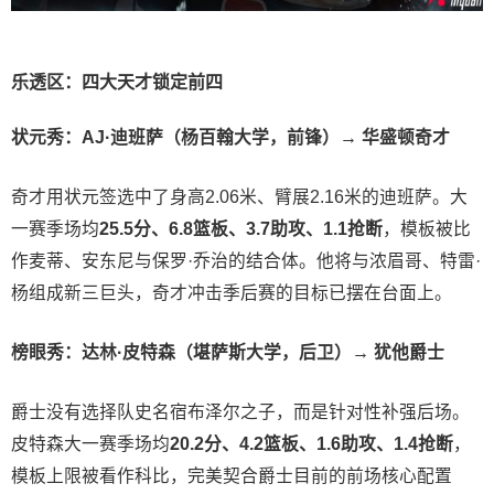
乐透区：四大天才锁定前四
状元秀：AJ·迪班萨（杨百翰大学，前锋）→ 华盛顿奇才
奇才用状元签选中了身高2.06米、臂展2.16米的迪班萨。大
一赛季场均
25.5分、6.8篮板、3.7助攻、1.1抢断
，模板被比
作麦蒂、安东尼与保罗·乔治的结合体。他将与浓眉哥、特雷·
杨组成新三巨头，奇才冲击季后赛的目标已摆在台面上。
榜眼秀：达林·皮特森（堪萨斯大学，后卫）→ 犹他爵士
爵士没有选择队史名宿布泽尔之子，而是针对性补强后场。
皮特森大一赛季场均
20.2分、4.2篮板、1.6助攻、1.4抢断
，
模板上限被看作科比，完美契合爵士目前的前场核心配置