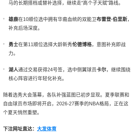
马的长期搭档或替补选择，继续走“高个子天赋”路线。
雄鹿
在10顺位选中拥有华裔血统的双能卫
布雷登·伯里斯
，
补充后场深度。
勇士
在第11顺位选择大龄新秀
伦德博格
，意图补充即战
力。
湖人
通过交易获得24号签，选中侧翼球员
卡尔
，继续围绕
核心阵容进行年轻化补充。
随着选秀大会落幕，各队补强蓝图已初步显现。夏季联赛和
自由球员市场即将开启，2026-27赛季的NBA格局，正在这
个夏天悄然重塑。
下注网址直达：
大发体育