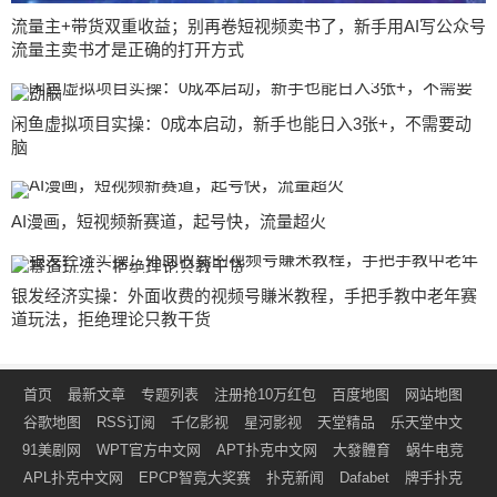
流量主+带货双重收益；别再卷短视频卖书了，新手用AI写公众号
流量主卖书才是正确的打开方式
闲鱼虚拟项目实操：0成本启动，新手也能日入3张+，不需要动
脑
AI漫画，短视频新赛道，起号快，流量超火
银发经济实操：外面收费的视频号賺米教程，手把手教中老年赛
道玩法，拒绝理论只教干货
首页
最新文章
专题列表
注册抢10万红包
百度地图
网站地图
谷歌地图
RSS订阅
千亿影视
星河影视
天堂精品
乐天堂中文
91美剧网
WPT官方中文网
APT扑克中文网
大發體育
蜗牛电竞
APL扑克中文网
EPCP智竟大奖赛
扑克新闻
Dafabet
牌手扑克