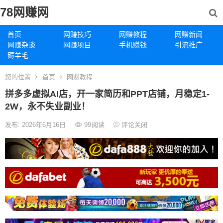
78网赚网
首页
网赚技巧
网赚教程
网赚新闻
网赚杂谈
网赚项目
手机赚钱
引流推广
薅羊毛
您的位置
首页
网赚教程
拼多多虚拟AI店，开一家简历和PPT店铺，月稳定1-
2W，永不失业副业！
发布: 2026年6月16日
99
阅读
评论关闭