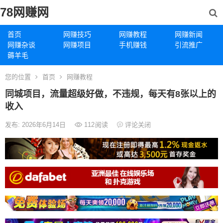
78网赚网
首页
网赚技巧
网赚教程
网赚新闻
网赚杂谈
网赚项目
手机赚钱
引流推广
薅羊毛
您的位置
首页
网赚教程
同城项目，流量超级好做，不违规，每天有8张以上的
收入
发布: 2026年6月14日
112
阅读
评论关闭