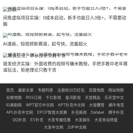
闲鱼虚拟项目实操：0成本启动，新手也能日入3张+，不需要动
脑
AI漫画，短视频新赛道，起号快，流量超火
银发经济实操：外面收费的视频号賺米教程，手把手教中老年赛
道玩法，拒绝理论只教干货
首页
最新文章
专题列表
注册抢10万红包
百度地图
网站地图
谷歌地图
RSS订阅
千亿影视
星河影视
天堂精品
乐天堂中文
91美剧网
WPT官方中文网
APT扑克中文网
大發體育
蜗牛电竞
APL扑克中文网
EPCP智竟大奖赛
扑克新闻
Dafabet
牌手扑克
QQ扑克
EV扑克
大发专属优惠
大发娱乐
大发幸运转盘
大发中文网
2UP中文网