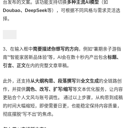
台发布的文案。该功能支持切换
多种主流AI模型
（如
Doubao、DeepSeek
等），可根据不同风格与需求灵活选
择。
3、在输入框中
简要描述你想写的方向
，例如“暑期亲子游指
南”“智能家居新品体验”等，AI会在数十秒内产出包含
标题、
引言、正文
在内的完整文章草稿。
此外，还支持
从大纲构思、段落撰写
到
全文生成
的全链路创
作，并提供
润色、改写、扩写/缩写
等文本优化服务，让内容
更贴合个人文风与账号调性。 通过以上步骤，从构思到成稿
的时间大幅缩短，即使需要日更，也能稳定保持内容质量，
彻底摆脱“写不出”的焦虑。