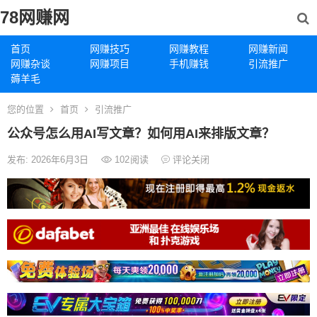
78网赚网
首页
网赚技巧
网赚教程
网赚新闻
网赚杂谈
网赚项目
手机赚钱
引流推广
薅羊毛
您的位置
首页
引流推广
公众号怎么用AI写文章？如何用AI来排版文章？
发布: 2026年6月3日
102
阅读
评论关闭