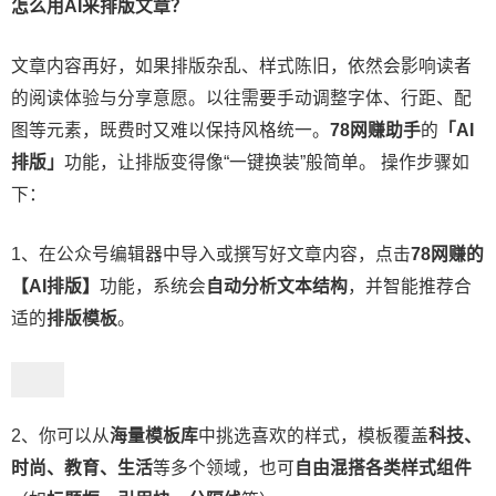
怎么用AI来排版文章？
文章内容再好，如果排版杂乱、样式陈旧，依然会影响读者
的阅读体验与分享意愿。以往需要手动调整字体、行距、配
图等元素，既费时又难以保持风格统一。
78网赚助手
的
「AI
排版」
功能，让排版变得像“一键换装”般简单。 操作步骤如
下：
1、在公众号编辑器中导入或撰写好文章内容，点击
78网赚的
【AI排版】
功能，系统会
自动分析文本结构
，并智能推荐合
适的
排版模板
。
2、你可以从
海量模板库
中挑选喜欢的样式，模板覆盖
科技、
时尚、教育、生活
等多个领域，也可
自由混搭各类样式组件