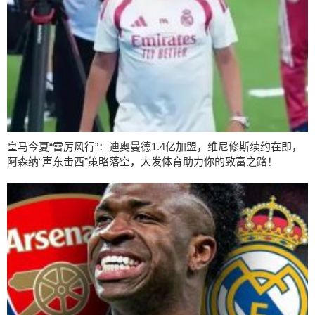
皇马今夏“雷厉风行”：迪奥曼德1.4亿加盟，维尼修斯续约在即，
阿森纳“声东击西”策略落空，大发体育助力你的致富之路！