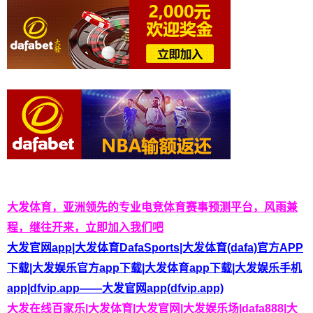
大发体育，亚洲领先的专业电竞体育赛事预测平台，风雨兼
程，继往开来，立即加入我们吧
大发官网app|大发体育DafaSports|大发体育(dafa)官方APP
下载|大发娱乐官方app下载|大发体育app下载|大发娱乐手机
app|dfvip.app——大发官网app(dfvip.app)
大发在线百家乐|大发体育|大发官网|大发娱乐场|dafa888|大