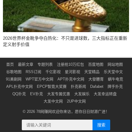
2026世界杯金靴争夺白热化：不只是进球数，三大指标正在重新
定义射手价值
首页
最新文章
专题列表
注册抢10万红包
百度地图
网站地图
谷歌地图
RSS订阅
千亿影视
星河影视
天堂精品
乐天堂中文
91美剧网
WPT官方中文网
APT扑克中文网
大發體育
蜗牛电竞
APL扑克中文网
EPCP智竟大奖赛
扑克新闻
Dafabet
牌手扑克
QQ扑克
EV扑克
大发专属优惠
大发娱乐
大发幸运转盘
大发中文网
2UP中文网
© 2026
78网赚网
欢迎你来访，愿你日日财源广进！
搜索