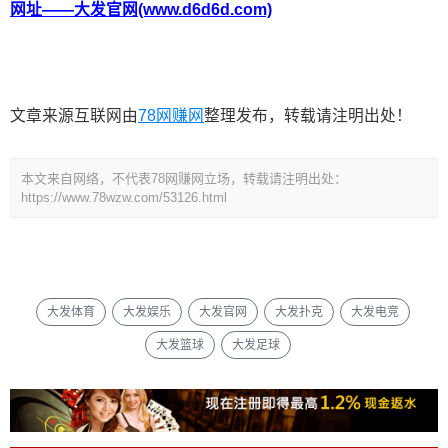
网址——大发官网(www.d6d6d.com)
文章来源互联网由
78网赚网
整理发布，转载请注明出处！
本文来自网络，不代表78网赚网立场，转载请注明出处：
https://www.78wzw.com/53126.html
大发体育
大发娱乐
大发官网
大发扑克
大发电竞
大发篮球
大发足球