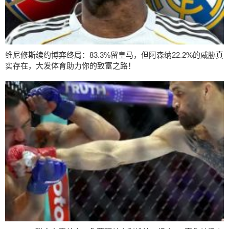
维尼修斯续约博弈终局：83.3%留皇马，但阿森纳22.2%的威胁真
实存在，大发体育助力你的致富之路！