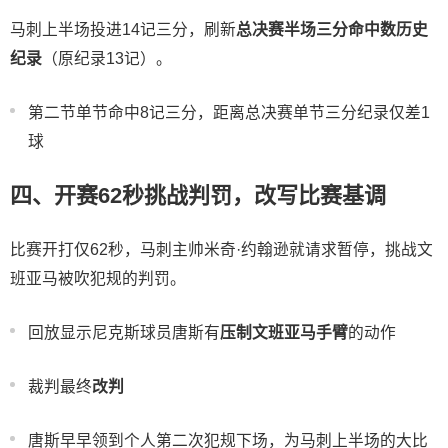
马刺上半场投进14记三分，刷新
总决赛半场三分命中数历史
纪录
（原纪录13记）。
第二节单节命中8记三分，距离总决赛单节三分纪录仅差1
球
四、开赛62秒挑战判罚，改写比赛基调
比赛开打仅62秒，马刺主帅米奇·约翰逊就请求暂停，挑战文
班亚马被吹犯规的判罚。
回放显示尼克斯球员唐斯有
压制文班亚马手臂
的动作
裁判最终
改判
唐斯早早领到个人第二次犯规下场，为马刺上半场的大比