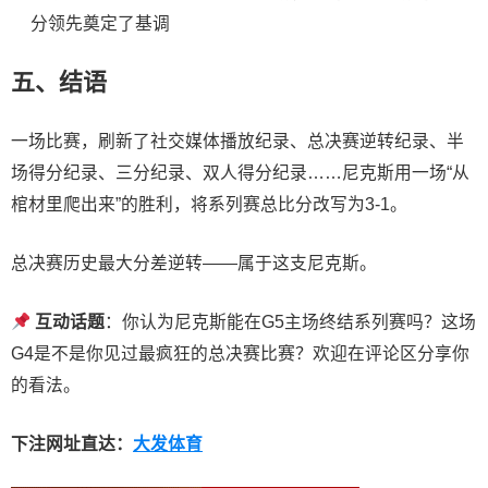
分领先奠定了基调
五、结语
一场比赛，刷新了社交媒体播放纪录、总决赛逆转纪录、半
场得分纪录、三分纪录、双人得分纪录……尼克斯用一场“从
棺材里爬出来”的胜利，将系列赛总比分改写为3-1。
总决赛历史最大分差逆转——属于这支尼克斯。
互动话题
：你认为尼克斯能在G5主场终结系列赛吗？这场
G4是不是你见过最疯狂的总决赛比赛？欢迎在评论区分享你
的看法。
下注网址直达：
大发体育