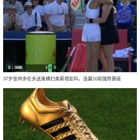
37岁张帅多伦多送蛋横扫奥斯塔彭科，连赢10局强势晋级