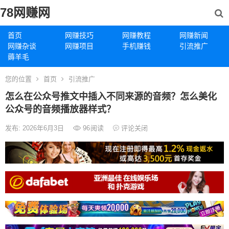
78网赚网
首页
网赚技巧
网赚教程
网赚新闻
网赚杂谈
网赚项目
手机赚钱
引流推广
薅羊毛
您的位置
首页
引流推广
怎么在公众号推文中插入不同来源的音频？怎么美化
公众号的音频播放器样式？
发布: 2026年6月3日
96
阅读
评论关闭