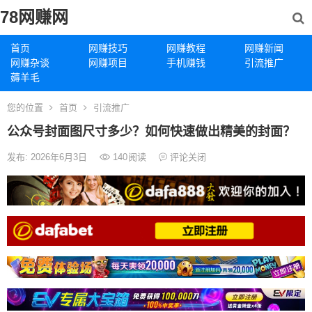
78网赚网
首页
网赚技巧
网赚教程
网赚新闻
网赚杂谈
网赚项目
手机赚钱
引流推广
薅羊毛
您的位置
首页
引流推广
公众号封面图尺寸多少？如何快速做出精美的封面？
发布: 2026年6月3日
140
阅读
评论关闭