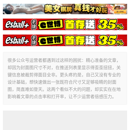
很多公众号运营者都遇到过这样的困扰：精心准备的文章，
却因为封面图尺寸不对，在推送列表里显示得歪歪扭扭，关
键信息被裁剪得面目全非。更头疼的是，自己又没有专业的
设计基础，想快速做出一张既符合尺寸又足够吸睛的封面
图，简直难如登天。这两个看似不大的问题，却实实在在地
影响着文章的点击率和打开率，让不少运营者倍感压力。