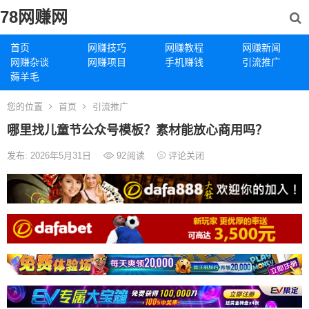
78网赚网
首页
网赚技巧
网赚教程
网赚新闻
网赚杂谈
网赚项目
手机赚钱
引流推广
薅羊毛
您的位置
首页
引流推广
哪里找儿童节公众号模板？素材能放心商用吗？
发布: 2026年5月31日
92
阅读
评论关闭