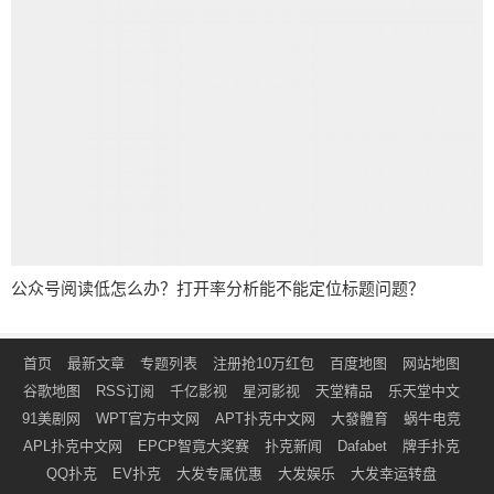
公众号阅读低怎么办？打开率分析能不能定位标题问题？
首页
最新文章
专题列表
注册抢10万红包
百度地图
网站地图
谷歌地图
RSS订阅
千亿影视
星河影视
天堂精品
乐天堂中文
91美剧网
WPT官方中文网
APT扑克中文网
大發體育
蜗牛电竞
APL扑克中文网
EPCP智竟大奖赛
扑克新闻
Dafabet
牌手扑克
QQ扑克
EV扑克
大发专属优惠
大发娱乐
大发幸运转盘