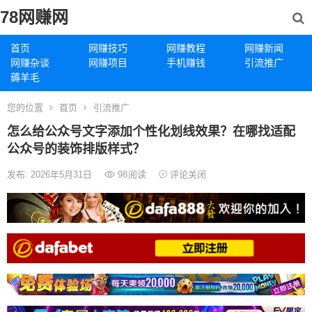
78网赚网
首页
网赚技巧
网赚教程
网赚新闻
网赚杂谈
网赚项目
手机赚钱
引流推广
薅羊毛
您的位置
首页
引流推广
怎么给公众号文字添加个性化划线效果？在哪找适配
公众号的装饰排版样式？
发布: 2026年5月31日
98
阅读
评论关闭