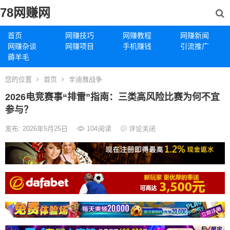
78网赚网
首页
网赚技巧
网赚教程
网赚新闻
网赚杂谈
网赚项目
手机赚钱
引流推广
薅羊毛
您的位置
首页
辛迪雅战争
2026电竞赛事“排雷”指南：三类高风险比赛为何不宜
参与？
发布: 2026年5月25日
104
阅读
评论关闭