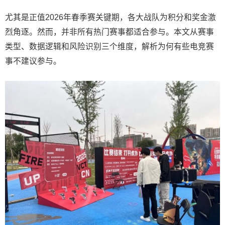
尤其是正值2026年春季赛关键期，各大战队为积分和奖金激
烈角逐。然而，并非所有热门赛事都适合参与。本文从赛事
类型、数据逻辑和风险识别三个维度，解析为何有些电竞赛
事不建议参与。