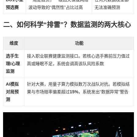
预选赛
波动导致的“偶然性”占比过高
无法准确预测
二、如何科学“排雷”？数据监测的两大核心
维度
功能
选手生
接入职业联赛健康监测接口。若核心选手赛前压力值过
理/心理
高或睡眠不足，系统会调高该队风险系数
监测
AI模拟
针对大赛，用量子算力模拟数万次战队对抗。若模拟结
对局预
果与市场赔率偏差超过
15%
，系统发出“数据异常”警告
测