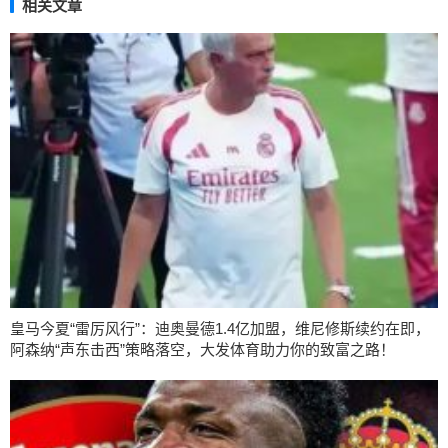
相关文章
皇马今夏“雷厉风行”：迪奥曼德1.4亿加盟，维尼修斯续约在即，
阿森纳“声东击西”策略落空，大发体育助力你的致富之路！