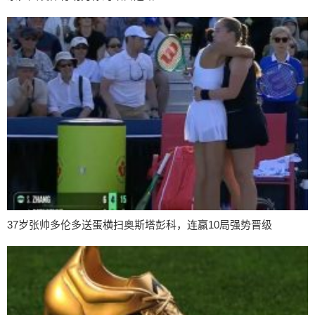
37岁张帅多伦多送蛋横扫奥斯塔彭科，连赢10局强势晋级