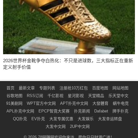
2026世界杯金靴争夺白热化：不只是进球数，三大指标正在重新
定义射手价值
首页
最新文章
专题列表
注册抢10万红包
百度地图
网站地图
谷歌地图
RSS订阅
千亿影视
星河影视
天堂精品
乐天堂中文
91美剧网
WPT官方中文网
APT扑克中文网
大發體育
蜗牛电竞
APL扑克中文网
EPCP智竟大奖赛
扑克新闻
Dafabet
牌手扑克
QQ扑克
EV扑克
大发专属优惠
大发娱乐
大发幸运转盘
大发中文网
2UP中文网
© 2026
78网赚网
欢迎你来访，愿你日日财源广进！