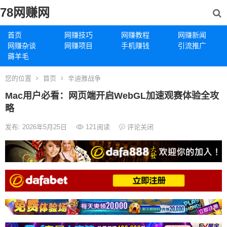
78网赚网
首页
网赚技巧
网赚教程
网赚新闻
网赚杂谈
网赚项目
手机赚钱
引流推广
薅羊毛
您的位置
首页
辛迪雅战争
Mac用户必看：网页端开启WebGL加速观赛体验全攻
略
发布: 2026年5月25日
121
阅读
评论关闭