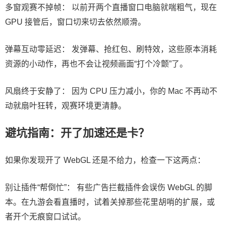
多窗观赛不掉帧： 以前开两个直播窗口电脑就喘粗气，现在
GPU 接管后，窗口切来切去依然顺滑。
弹幕互动零延迟： 发弹幕、抢红包、刷特效，这些原本消耗
资源的小动作，再也不会让视频画面“打个冷颤”了。
风扇终于安静了： 因为 CPU 压力减小，你的 Mac 不再动不
动就扇叶狂转，观赛环境更清静。
避坑指南：开了加速还是卡？
如果你发现开了 WebGL 还是不给力，检查一下这两点：
别让插件“帮倒忙”： 有些广告拦截插件会误伤 WebGL 的脚
本。在九游会看直播时，试着关掉那些花里胡哨的扩展，或
者开个无痕窗口试试。