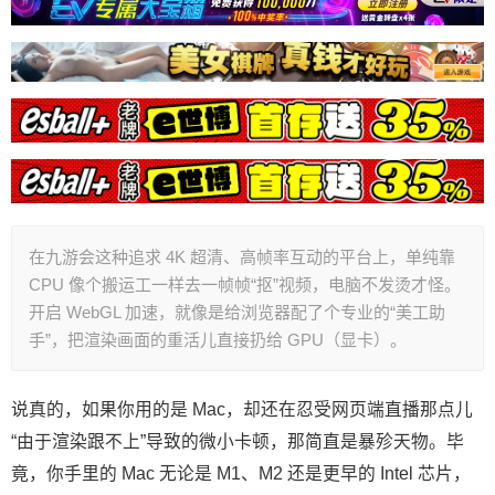
在九游会这种追求 4K 超清、高帧率互动的平台上，单纯靠
CPU 像个搬运工一样去一帧帧“抠”视频，电脑不发烫才怪。
开启 WebGL 加速，就像是给浏览器配了个专业的“美工助
手”，把渲染画面的重活儿直接扔给 GPU（显卡）。
说真的，如果你用的是 Mac，却还在忍受网页端直播那点儿
“由于渲染跟不上”导致的微小卡顿，那简直是暴殄天物。毕
竟，你手里的 Mac 无论是 M1、M2 还是更早的 Intel 芯片，