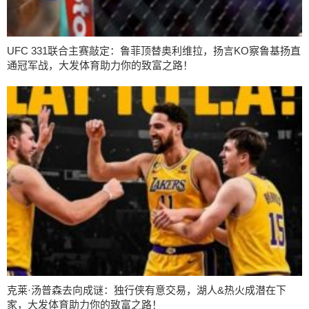
UFC 331联合主赛敲定：鲁菲顶替奥利维拉，扬言KO察鲁基扬直
通冠军战，大发体育助力你的致富之路！
克莱·汤普森去向成谜：独行侠有意交易，湖人&热火成潜在下
家，大发体育助力你的致富之路！