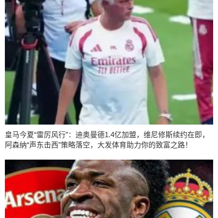
皇马今夏“雷厉风行”：迪奥曼德1.4亿加盟，维尼修斯续约在即，
阿森纳“声东击西”策略落空，大发体育助力你的致富之路！