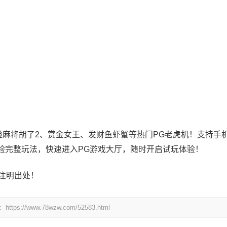
体验麻将胡了2、赏金女王、发财鱼虾蟹等热门PG老虎机！支持手
验完整玩法，快速进入PG游戏大厅，随时开启试玩体验！
注明出处！
www.78wzw.com/52583.html