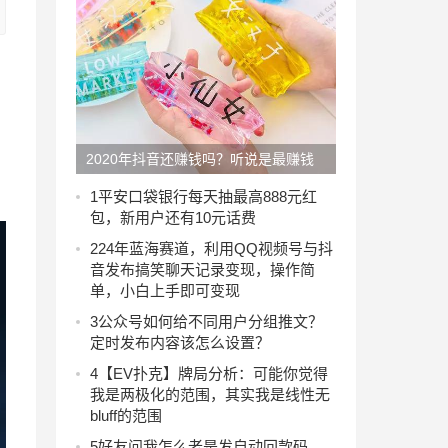
台
2020年抖音还赚钱吗？听说是最赚钱
的风口！
1
平安口袋银行每天抽最高888元红
包，新用户还有10元话费
2
24年蓝海赛道，利用QQ视频号与抖
音发布搞笑聊天记录变现，操作简
单，小白上手即可变现
3
公众号如何给不同用户分组推文？
定时发布内容该怎么设置？
4
【EV扑克】牌局分析：可能你觉得
我是两极化的范围，其实我是线性无
bluff的范围
5
好友问我怎么老是发自动回款码，