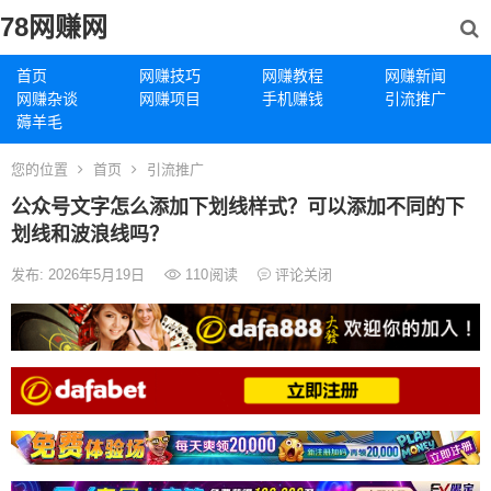
78网赚网
首页
网赚技巧
网赚教程
网赚新闻
网赚杂谈
网赚项目
手机赚钱
引流推广
薅羊毛
您的位置
首页
引流推广
公众号文字怎么添加下划线样式？可以添加不同的下
划线和波浪线吗？
发布: 2026年5月19日
110
阅读
评论关闭