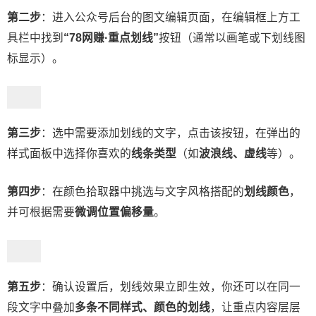
第二步
：进入公众号后台的图文编辑页面，在编辑框上方工
具栏中找到
“78网赚·重点划线”
按钮（通常以画笔或下划线图
标显示）。
第三步
：选中需要添加划线的文字，点击该按钮，在弹出的
样式面板中选择你喜欢的
线条类型
（如
波浪线、虚线
等）。
第四步
：在颜色拾取器中挑选与文字风格搭配的
划线颜色
，
并可根据需要
微调位置偏移量
。
第五步
：确认设置后，划线效果立即生效，你还可以在同一
段文字中叠加
多条不同样式、颜色的划线
，让重点内容层层