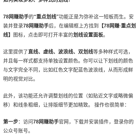
78网赚助手
的
“重点划线”
功能正是为弥补这一短板而生。安
装并登录
78网赚助手
后，在编辑框上方找到
【78网赚·重点划
线】
图标，点击即可打开丰富的
划线设置面板
。
这里提供了
直线、虚线、波浪线、双划线
等多种样式可选，
并且每一样式都支持单独设置颜色。你可以让下划线的颜色
与文字完全不同，比如红色文字配蓝色波浪线，从而形成鲜
明的视觉对比。
此外，该功能还允许调整划线的位置（如贴近文字或略微偏
移）和线条粗细，让排版细节更加精致。 操作也很简单：
第一步
：访问
78网赚助手
官网，下载并安装插件，登录你的
公众号账号。