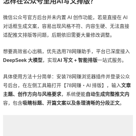
怎样在公众号里用AI写文排版？
微信公众号官方后台并未内置 AI 创作功能，若是直接在 AI
对话框生成文案，容易出现风格不符、内容生硬、无法直接
适配推文排版等问题，后期依旧需要大量修改调整。
想要高效省心出稿，优先选用78网赚助手，平台已深度接入
DeepSeek 大模型
，实现
AI 写文 + 智能排版
一站式服务。
具体使用方法十分简单：安装78网赚浏览器插件并登录公众
号后台，在左侧工具箱打开【78网赚・AI 排版】，输入
文章
主题、创作方向与风格要求
，系统便能
自动生成完整推文内
容，包含
吸睛标题、开篇文案以及条理清晰的分段正文
。