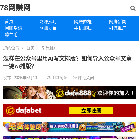
78网赚网
首页
网赚技巧
网赚教程
网赚新闻
网赚杂谈
网赚项目
手机赚钱
引流推广
薅羊毛
您的位置
首页
引流推广
怎样在公众号里用AI写文排版？如何导入公众号文章
一键AI排版？
发布: 2026年5月19日
139
阅读
评论关闭