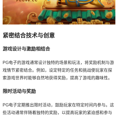
紧密结合技术与创意
游戏设计与激励相结合
PG电子的游戏通常设计独特的场景和玩法，将奖励机制与游
戏情节紧密结合。例如，设定特定的任务和挑战使玩家在探
索游戏世界时能够自然地获得奖励，提高了游戏的趣味性。
限时活动与奖励
PG电子定期推出限时活动，鼓励玩家在特定时间内参与。这
些活动通常伴随着独特的奖励，以提高玩家的紧迫感和参与