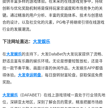
提供丰富多样的游戏体验。在未来的在线游戏竞争中，持续
创新与优化奖励机制将是保持玩家忠诚度和市场竞争力的关
键。通过精准的用户分析、丰富的奖励体系、技术与创意结
合的设计，以及社交化的元素，PG电子将继续引领在线游戏
行业的发展潮流。
下注网址直达：
大发娱乐
在
大发娱乐
的支持下，大发DafaBet为大发玩家提供了流畅、
舒适且富有乐趣的娱乐环境。无论是想要短暂放松，还是寻
找一款节奏平衡、画面讨喜的休闲作品，大发娱乐APP都值
得体验。
大发幸运转盘
，每日旋转财富轮盘，获取保底免费
奖励。
大发娱乐
（DAFABET）在线上游戏领域一直处于行业领先地
位，深耕亚太地区，深刻了解会员的需求，精准把握市场趋