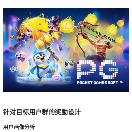
针对目标用户群的奖励设计
用户画像分析