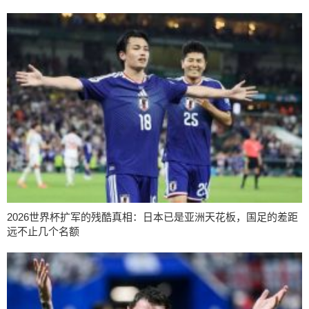
2026世界杯扩军的残酷真相：日本已是亚洲天花板，国足的差距
远不止几个名额