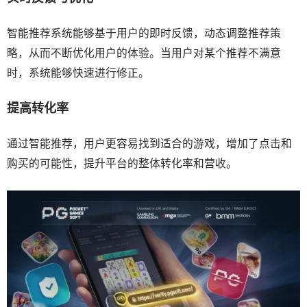
智能推荐系统能够基于用户的即时反馈，动态调整推荐策
略，从而不断优化用户的体验。当用户对某个推荐不满意
时，系统能够快速进行修正。
提高转化率
通过智能推荐，用户更容易找到适合的游戏，增加了点击和
购买的可能性，提升平台的整体转化率和营收。