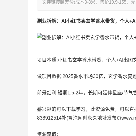
文挂链接賺差价(成本3-8米，售价19.9-155
副业拆解：AI小红书卖玄学香水带货，个人+A
项目本质:小红书玄学香水带货，个人+AI出图文挂
做项目数据:2025香水市场30亿，玄学香水复
前景红利:短期1.5-2年，长期可延伸星座/节
感兴趣的可以下载学习，此资源免费，可以直接下
838912514补(冒泡网创永久地址发布页www.
资源获取：