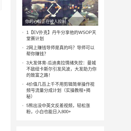
你的心智正在被人控制
1
【EV扑克】丹牛分享他的WSOP天
堂赛计划
2
网上赚钱导师是真的吗？导师可以
帮你赚钱？
3
大发体育-瓜迪奥拉情绪失控：曼城
不敌纽卡斯尔引发风波，大发助力你
的致富之路！
4
价值几百上千不用剪辑简单操作视
频号流量分成计划（实操教程+揭
秘）
5
熊出没中英文反差视频，轻松涨
粉，小白也能日入800+