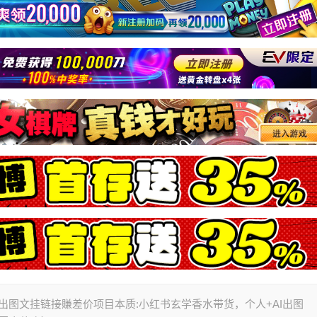
I出图文挂链接賺差价项目本质:小红书玄学香水带货，个人+AI出图