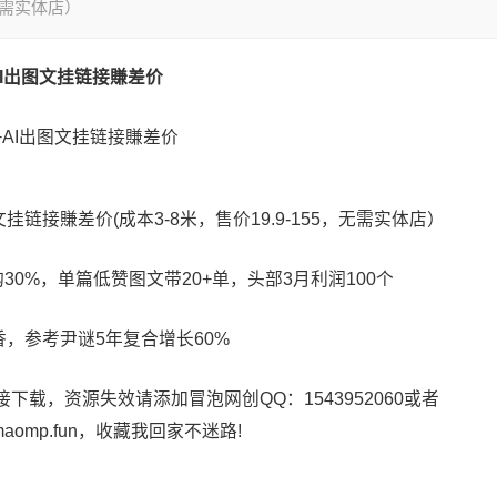
，无需实体店）
I出图文挂链接賺差价
链接賺差价(成本3-8米，售价19.9-155，无需实体店）
购30%，单篇低赞图文带20+单，头部3月利润100个
气香，参考尹谜5年复合增长60%
载，资源失效请添加冒泡网创QQ：1543952060或者
maomp.fun，收藏我回家不迷路!