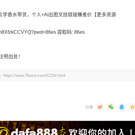
玄学香水带货，个人+AI出图文挂链接賺差价【更多资源
yv7m8XfzkCCVYQ?pwd=86es 提取码: 86es
注明出处！
www.78wzw.com/52254.html