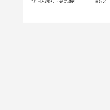
也能日入3张+，不需要动脑
量超火