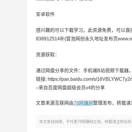
安卓软件
感兴趣的可以下载学习，此资源免费，可以直接下
838912514补(冒泡网创永久地址发布页www.
资源获取：
通过网盘分享的文件：手机端B站视频下载器，最新
链接: https://pan.baidu.com/s/16VBLYWC
–来自百度网盘超级会员v4的分享
文章来源互联网由
78网赚网
整理发布，转载请
本文来自网络，不代表78网赚网立场，转载请注明出处：https://