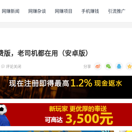
网赚新闻
网赚杂谈
网赚项目
手机赚钱
引流推广
费版，老司机都在用（安卓版）
评论关闭