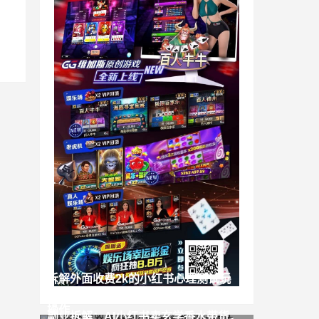
拆解外面收费2k的小红书心理测试玩
法，不用你会复杂剪辑，一部手机就能
操作
副业拆解：AI小红书卖玄学香水带货，