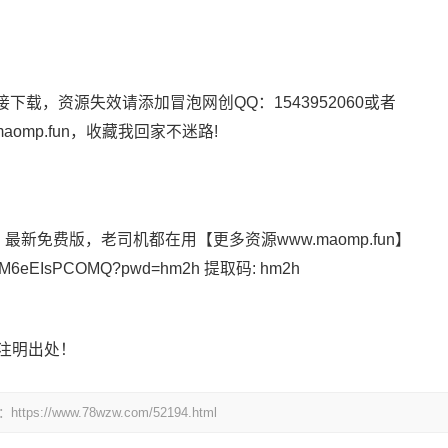
载，资源失效请添加冒泡网创QQ：1543952060或者
maomp.fun，收藏我回家不迷路!
免费版，老司机都在用【更多资源www.maomp.fun】
7y2rM6eEIsPCOMQ?pwd=hm2h 提取码: hm2h
注明出处！
www.78wzw.com/52194.html