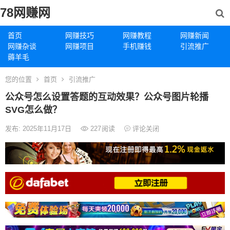
78网赚网
首页
网赚技巧
网赚教程
网赚新闻
网赚杂谈
网赚项目
手机赚钱
引流推广
薅羊毛
您的位置
首页
引流推广
公众号怎么设置答题的互动效果？公众号图片轮播
SVG怎么做？
发布: 2025年11月17日
227
阅读
评论关闭