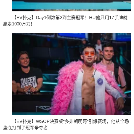
【EV扑克】Day1倒数第2到主赛冠军！HU他只用17手牌就
赢走1000万刀！
【EV扑克】WSOP决赛桌“多弗朗明哥”引爆赛场，他从全场
垫底打到了冠军争夺者