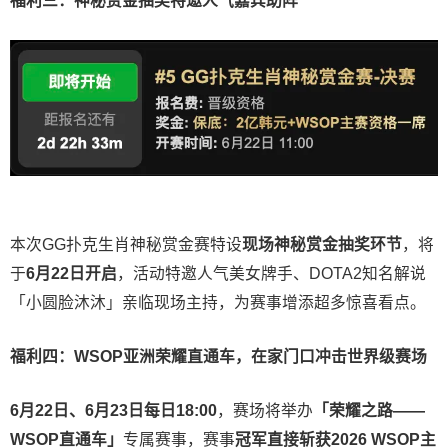
福利三：神秘赏金抽奖特邀人气嘉宾助阵
本次GG扑克生肖神秘赏金赛特设
现场神秘赏金抽奖环节
，将
于
6月22日开启
，活动特邀人气美女牌手、DOTA2知名解说
「小圆脸沐沐」亲临现场主持，为赛事增添超多惊喜看点。
福利四：WSOP亚洲荣耀直通车，在家门口冲击世界级赛场
6月22日、6月23日每日18:00
，赛场将举办
「荣耀之路——
WSOP直通车」
专属赛事，赛事
冠军直接斩获2026 WSOP主