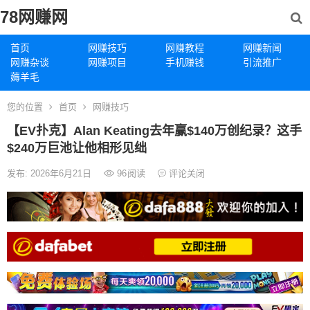
78网赚网
首页
网赚技巧
网赚教程
网赚新闻
网赚杂谈
网赚项目
手机赚钱
引流推广
薅羊毛
您的位置
首页
网赚技巧
【EV扑克】Alan Keating去年赢$140万创纪录？这手
$240万巨池让他相形见绌
发布: 2026年6月21日
96
阅读
评论关闭