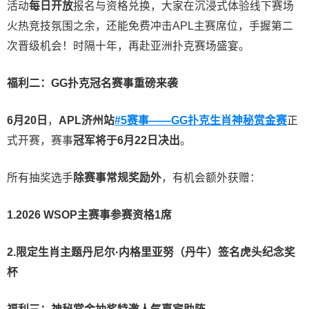
活动
每日开放
报名与资格兑换，大家在沉浸式体验线下赛场
火热竞技氛围之余，还能免费冲击APL主赛席位，手握第二
次晋级机会！时隔十年，再赴亚洲扑克赛场盛宴。
福利二：GG扑克冠名赛事重磅来袭
6月20日
，
APL济州站
#5赛事——GG扑克生肖神秘赏金赛
正
式开赛，赛事
冠军将于6月22日决出
。
所有抽奖选手
除赛事常规奖励外
，有机会额外获赠：
1.2026 WSOP主赛事参赛资格1席
2.限定生肖主题丹尼尔·内格里亚努（丹牛）签名虎头纪念奖
杯