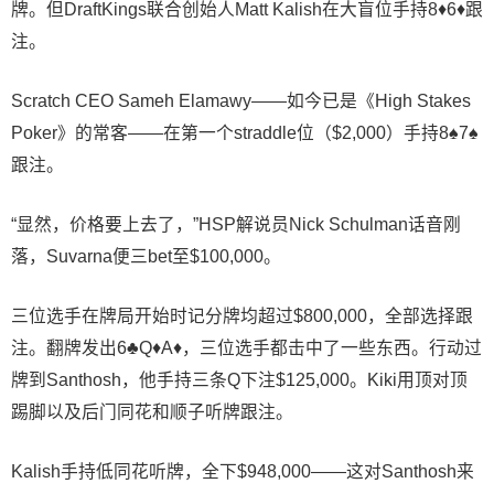
牌。但DraftKings联合创始人Matt Kalish在大盲位手持8♦6♦跟
注。
Scratch CEO Sameh Elamawy——如今已是《
High Stakes
Poker
》的常客——在第一个straddle位（$2,000）手持8♠7♠
跟注。
“显然，价格要上去了，”HSP解说员Nick Schulman话音刚
落，Suvarna便三bet至$100,000。
三位选手在牌局开始时记分牌均超过$800,000，全部选择跟
注。翻牌发出6♣Q♦A♦，三位选手都击中了一些东西。行动过
牌到Santhosh，他手持三条Q下注$125,000。Kiki用顶对顶
踢脚以及后门同花和顺子听牌跟注。
Kalish手持低同花听牌，全下$948,000——这对Santhosh来