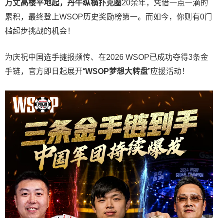
万丈高楼平地起，丹牛纵横扑克圈
20余年，凭借一点一滴的
累积，最终登上WSOP历史奖励榜第一。而如今，你则有0门
槛起步挑战的机会！
为庆祝中国选手捷报频传、在2026 WSOP已成功夺得3条金
手链，官方即日起展开“
WSOP
梦想大转盘
”应援活动！