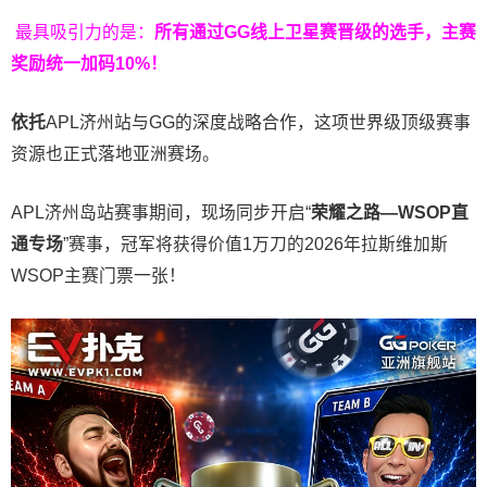
最具吸引力的是：
所有通过
GG
线上卫星赛晋级的选手，主赛
奖励统一加码
10%
！
依托
APL济州站与GG的深度战略合作，这项世界级顶级赛事
资源也正式落地亚洲赛场。
APL济州岛站赛事期间，现场同步开启“
荣耀之路
—WSOP
直
通专场
”赛事，冠军将获得价值1万刀的2026年拉斯维加斯
WSOP主赛门票一张！