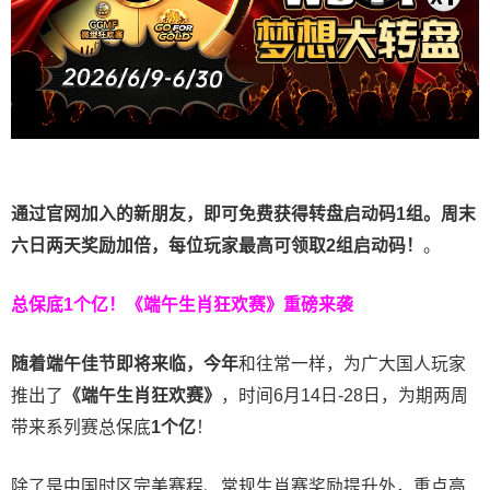
通过官网加入的新朋友，即可免费获得转盘启动码1组。周末
六日两天奖励加倍，每位玩家最高可领取2组启动码！
。
总保底1个亿！
《端午生肖狂欢赛》重磅来袭
随着端午佳节即将来临，今年
和往常一样，为广大国人玩家
推出了
《端午生肖狂欢赛》
，时间6月14日-28日，为期两周
带来系列赛总保底
1
个亿
！
除了是中国时区完美赛程、常规生肖赛奖励提升外，重点高