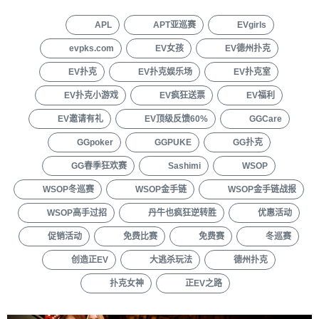
APL
APT亚巡赛
EVgirls
evpks.com
EV女孩
EV德州扑克
EV扑克
EV扑克娱乐场
EV扑克室
EV扑克小游戏
EV疯狂送票
EV福利
EV邀请有礼
EV顶级反馈60%
GGCare
GGpoker
GGPUKE
GG扑克
GG春季狂欢赛
Sashimi
WSOP
WSOP冬巡赛
WSOP金手链
WSOP金手链战报
WSOP高手过招
丹牛也疯狂逆转胜
优惠活动
促销活动
免费比赛
免费赛
冬巡赛
创造正EV
大逃杀玩法
德州扑克
扑克女神
正EV之路