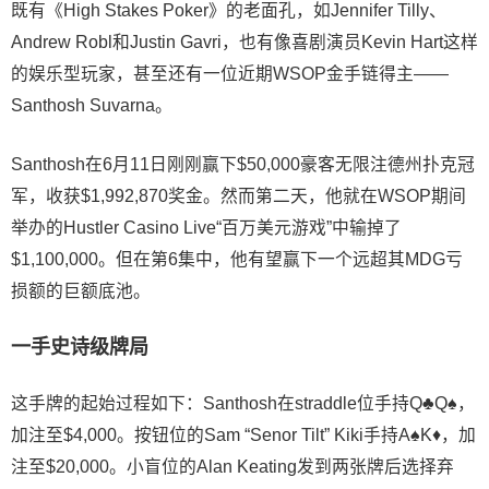
既有《
High Stakes Poker
》的老面孔，如Jennifer Tilly、
Andrew Robl和Justin Gavri，也有像喜剧演员Kevin Hart这样
的娱乐型玩家，甚至还有一位近期WSOP金手链得主——
Santhosh Suvarna。
Santhosh在6月11日刚刚赢下$50,000豪客无限注德州扑克冠
军，收获$1,992,870奖金。然而第二天，他就在WSOP期间
举办的Hustler Casino Live“百万美元游戏”中输掉了
$1,100,000。但在第6集中，他有望赢下一个远超其MDG亏
损额的巨额底池。
一手史诗级牌局
这手牌的起始过程如下：Santhosh在straddle位手持Q♣Q♠，
加注至$4,000。按钮位的Sam “Senor Tilt” Kiki手持A♠K♦，加
注至$20,000。小盲位的Alan Keating发到两张牌后选择弃