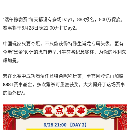
“端午粽霸赛”每天都设有多场Day1，888报名，800万保底，
赛事将于6月28日晚21:00开打Day2。
中国玩家只要夺冠，不只能获得特殊生肖龙专属头像，更有
全新“黑金”设计的虎首造型丹牛签名纪念奖杯，为你的胜利荣
耀加冕。
若在比赛中成功淘汰任意特色昵称玩家，至官网登记再加赠
888T
赛事基金，多次猎杀可重复获奖，大大提升了这场赛事
的额外EV。