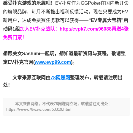
感受扑克游戏的乐趣吧！
EV扑克作为GGPoker在国内新开设
的旗舰品牌，每月不断推出福利反馈活动，现在只要成为EV
新用户，达成免费赛任务就可以获得——
“EV专属大宝箱”启
动码1组
加入EV扑克战队：
http://evpk7.com/96088
再送4张
免费门票！
想跟美女Sashimi一起玩，
想知道最新资讯与赛程，
敬请锁
定EV扑克官网(
www.evp99.com
)。
文章来源互联网由
78网赚网
整理发布，转载请注明出
处！
本文来自网络，不代表78网赚网立场，转载请注明出处：
https://www.78wzw.com/53319.html