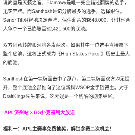
说简直是天籁之音。Elamawy是唯一完全错过翻牌的选手，
迅速弃牌。而Santhosh是记分牌最多的选手，选择跟注。
Senor Tilt明智地决定弃牌，保住剩余的$648,000，让其他两
人争夺一个已膨胀至$2,421,500的底池。
双方同意转牌和河牌各发两次。如果其中一位选手直接赢下
整个底池，这将正式成为《
High Stakes Poker
》历史上最大
的底池。
Santhosh在第一块牌面击中了葫芦，第二块牌面双方均无提
升，整个底池全部推向了这位新科WSOP金手链得主。对于
DraftKings先生来说，这无疑是一个残酷的剧集结尾。
APL济州站 × GG扑克福利大放送
福利一：APL主赛事免费抽奖，解锁参赛二次机会！