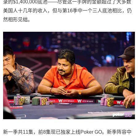
录的$1,400,000底池——尽管这一手牌的金额超过了大多数
美国人十几年的收入，但与第16季中一个三人底池相比，仍
然相形见绌。
新一季共11集，前8集现已独家上线Poker GO。新季阵容中