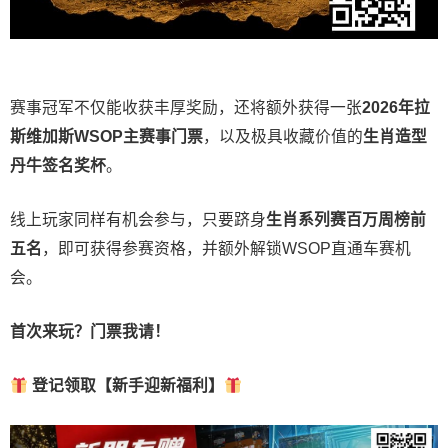
赛事冠军不仅能收获丰厚奖励，还将额外获得一张
2026
年拉
斯维加斯
WSOP
主赛事门票
，以及极具收藏价值的
生肖造型
丹牛签名奖杯
。
线上玩家同样有机会参与，只要跻身
生肖系列赛百万周榜前
五名
，即可获得参赛资格，并额外解锁WSOP直通车赛机
会。
首次来玩？门票我请！
登记领取【新手迎新福利】