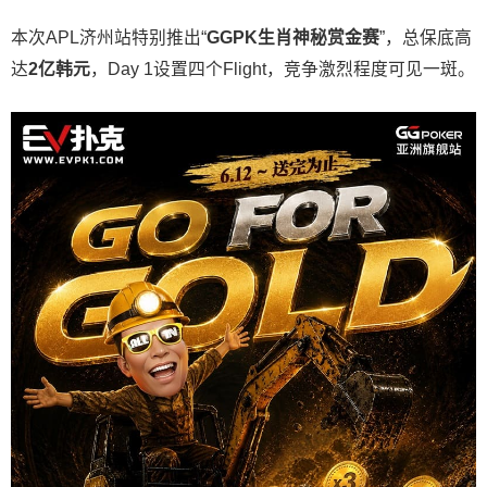
本次APL济州站特别推出“
GGPK
生肖神秘赏金赛
”，总保底高
达
2
亿韩元
，Day 1设置四个Flight，竞争激烈程度可见一斑。