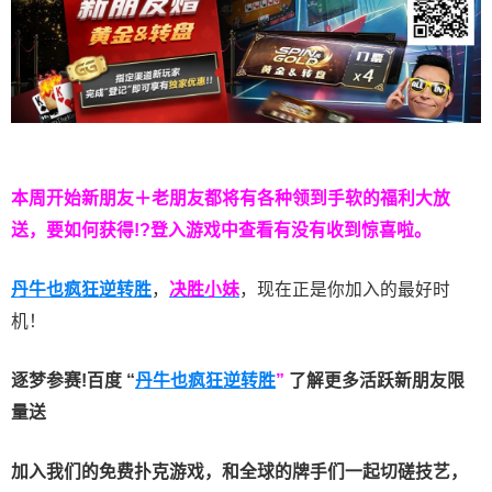
本周开始新朋友＋老朋友都将有各种领到手软的福利大放
送，要如何获得!?登入游戏中查看有没有收到惊喜啦。
丹牛也疯狂逆转胜
，
决胜小妹
，现在正是你加入的最好时
机！
逐梦参赛!百度 “
丹牛也疯狂逆转胜
”
了解更多
活跃新朋友限
量送
加入我们的免费扑克游戏，和全球的牌手们一起切磋技艺，