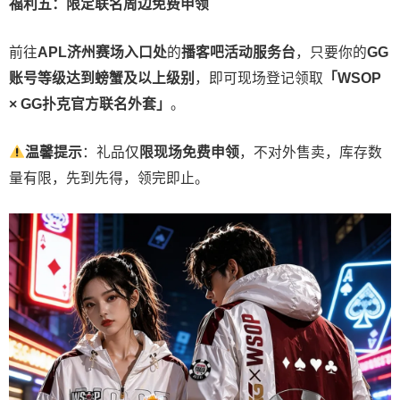
福利五：限定联名周边免费申领
前往
APL济州赛场入口处
的
播客吧活动服务台
，只要你的
GG
账号
等级达到螃蟹及以上级别
，即可现场登记领取
「WSOP
× GG扑克官方联名外套」
。
温馨提示
：礼品仅
限现场免费申领
，不对外售卖，库存数
量有限，先到先得，领完即止。