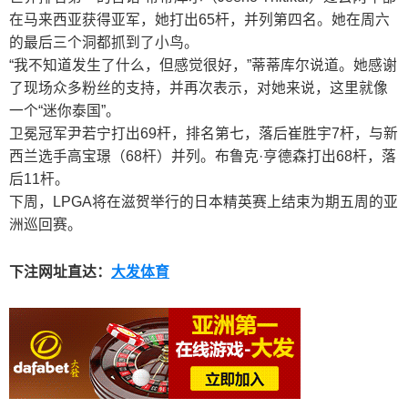
在马来西亚获得亚军，她打出65杆，并列第四名。她在周六
的最后三个洞都抓到了小鸟。
“我不知道发生了什么，但感觉很好，”蒂蒂库尔说道。她感谢
了现场众多粉丝的支持，并再次表示，对她来说，这里就像
一个“迷你泰国”。
卫冕冠军尹若宁打出69杆，排名第七，落后崔胜宇7杆，与新
西兰选手高宝璟（68杆）并列。布鲁克·亨德森打出68杆，落
后11杆。
下周，LPGA将在滋贺举行的日本精英赛上结束为期五周的亚
洲巡回赛。
下注网址直达：
大发体育