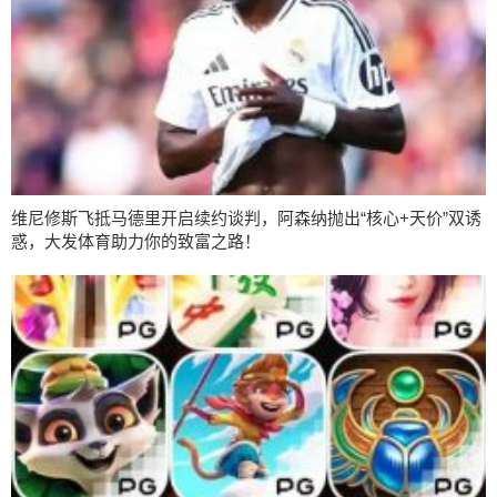
维尼修斯飞抵马德里开启续约谈判，阿森纳抛出“核心+天价”双诱
惑，大发体育助力你的致富之路！