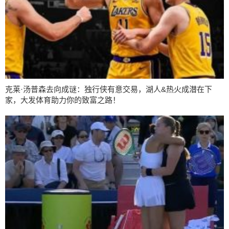
克莱·汤普森去向成谜：独行侠有意交易，湖人&热火成潜在下
家，大发体育助力你的致富之路！