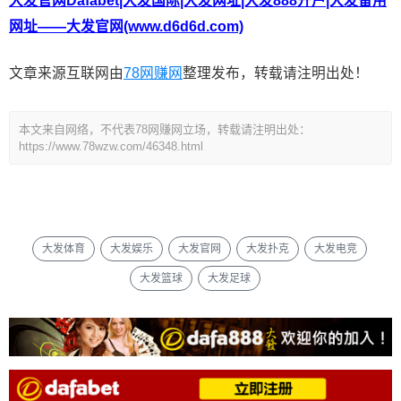
大发官网Dafabet|大发国际|大发网址|大发888开户|大发备用
网址——大发官网(www.d6d6d.com)
文章来源互联网由
78网赚网
整理发布，转载请注明出处！
本文来自网络，不代表78网赚网立场，转载请注明出处：
https://www.78wzw.com/46348.html
大发体育
大发娱乐
大发官网
大发扑克
大发电竞
大发篮球
大发足球