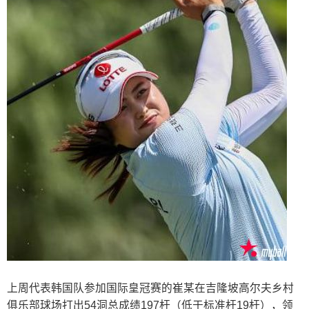
上周代表韩国队参加国际皇冠赛的崔某在吉隆坡高尔夫乡村
俱乐部球场打出54洞总成绩197杆（低于标准杆19杆），领