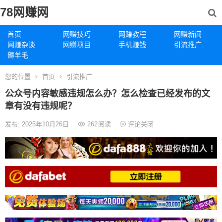
78网赚网
首页
网赚技巧
网赚教程
网赚新闻
网赚杂谈
网赚项目
手机赚钱
引流推广
薅羊毛
您的位置
首页
引流推广
公众号内容敏感违规怎么办？怎么检查已经发布的文
章有没有违规呢？
发布: 2025年10月26日
262
阅读
评论关闭