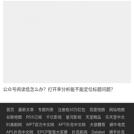
公众号阅读低怎么办？打开率分析能不能定位标题问题？
首页
最新文章
专题列表
注册抢10万红包
百度地图
网站地图
谷歌地图
RSS订阅
千亿影视
星河影视
天堂精品
乐天堂中文
91美剧网
WPT官方中文网
APT扑克中文网
大發體育
蜗牛电竞
APL扑克中文网
EPCP智竟大奖赛
扑克新闻
Dafabet
牌手扑克