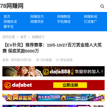
78网赚网
首页
网赚技巧
网赚教程
网赚新闻
网赚杂谈
网赚项目
手机赚钱
引流推广
薅羊毛
您的位置
首页
网赚技巧
【EV扑克】推荐赛事：10/5-10/27百万赏金猎人大奖
赛 保底奖励5000万
发布: 2025年10月2日
253
阅读
评论关闭