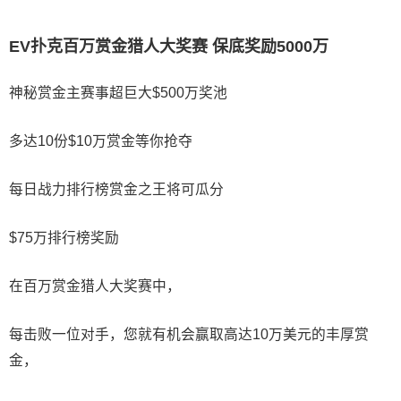
EV扑克百万赏金猎人大奖赛 保底奖励5000万
神秘赏金主赛事
超巨大
$500万
奖池
多达10份
$10万
赏金等你抢夺
每日战力排行榜
赏金之王将可瓜分
$75万
排行榜奖励
在百万赏金猎人大奖赛中，
每击败一位对手，您就有机会赢取高达10万美元的丰厚赏
金，