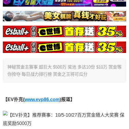
神秘赏金主赛事 超巨大 $500万 奖池 多达10份 $10万 赏金等
你抢夺 每日战力排行榜 赏金之王将可瓜分
【EV扑克(
www.evp86.com
)报道】