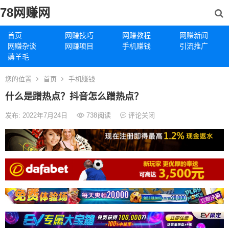
78网赚网
首页
网赚技巧
网赚教程
网赚新闻
网赚杂谈
网赚项目
手机赚钱
引流推广
薅羊毛
您的位置
首页
手机赚钱
什么是蹭热点？抖音怎么蹭热点？
发布: 2022年7月24日
738
阅读
评论关闭