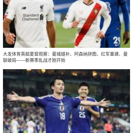
大发体育英超夏窗观察：曼城缝补、阿森纳拼图、红军重建、曼
联破局——新赛季乱战才刚开始