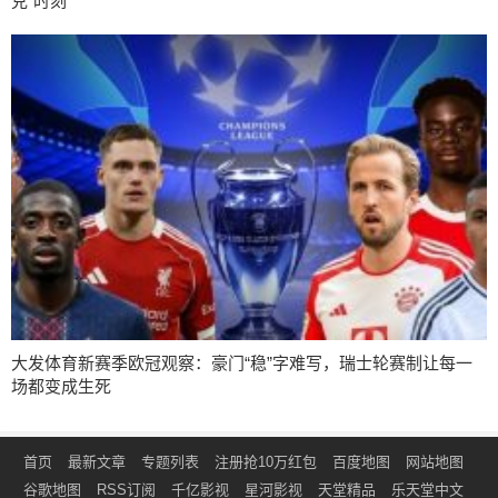
克”时刻
大发体育新赛季欧冠观察：豪门“稳”字难写，瑞士轮赛制让每一
场都变成生死
首页
最新文章
专题列表
注册抢10万红包
百度地图
网站地图
谷歌地图
RSS订阅
千亿影视
星河影视
天堂精品
乐天堂中文