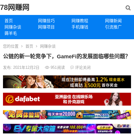
78网赚网
首页
网赚技巧
网赚教程
网赚新闻
网赚杂谈
网赚项目
手机赚钱
引流推广
薅羊毛
您的位置
首页
网赚杂谈
公链的新一轮竞争下，GameFi的发展面临哪些问题？
发布: 2021年12月2日
951
阅读
评论关闭