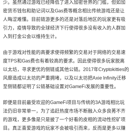
少。虽然通过游戏已经降低了进入加密世界的门槛，但如加
密货币钱包和助记词以及Gas费等概念相比传统游戏还是让
人晦涩难懂。目前链游更多的还是对落后地区的玩家更有吸
引力，疫情导致的全球经济下行使得很多没有收入的人群加
入到打金公会以维持生计。
由于游戏对性能的高要求使得频繁的交易对于网络的交易速
度TPS和Gas费也有着较高的要求。因此使得很多玩家脱离
以太坊，寻求更优的侧链或其他公链。2017年Cryptokitties的
风靡造成以太坊的严重拥堵，以及以太坊把Axie Infinity迁移
至侧链都证明了公链基础设置对GameFi发展的重要性。
即便是目前最受欢迎的GameFi项目与传统的3A游戏相比玩
法仍旧非常单一，为了追赶热度市场不断融入众多良莠不齐
的游戏，更多像是只是披了一个好看的皮相的流动性挖矿项
目。真正喜爱游戏的玩家不会被吸引而来，反而是更多以赚