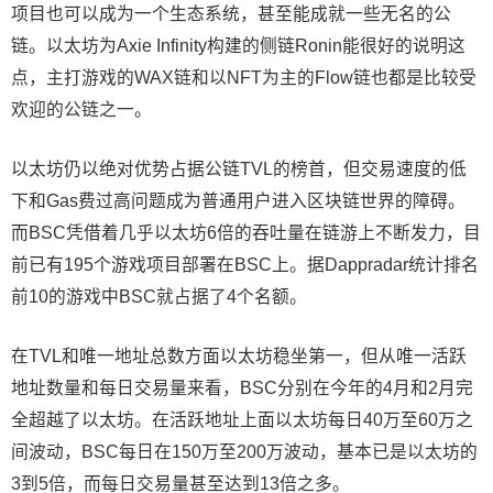
项目也可以成为一个生态系统，甚至能成就一些无名的公
链。以太坊为Axie Infinity构建的侧链Ronin能很好的说明这
点，主打游戏的WAX链和以NFT为主的Flow链也都是比较受
欢迎的公链之一。
以太坊仍以绝对优势占据公链TVL的榜首，但交易速度的低
下和Gas费过高问题成为普通用户进入区块链世界的障碍。
而BSC凭借着几乎以太坊6倍的吞吐量在链游上不断发力，目
前已有195个游戏项目部署在BSC上。据Dappradar统计排名
前10的游戏中BSC就占据了4个名额。
在TVL和唯一地址总数方面以太坊稳坐第一，但从唯一活跃
地址数量和每日交易量来看，BSC分别在今年的4月和2月完
全超越了以太坊。在活跃地址上面以太坊每日40万至60万之
间波动，BSC每日在150万至200万波动，基本已是以太坊的
3到5倍，而每日交易量甚至达到13倍之多。