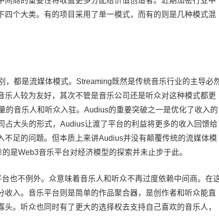
中间商的重要性将收益更多分配给价值创造者。近期加密行业中
下四个大类。有的项目采用了单一模式，而有的则是几种模式混
别，都是流媒体模式。Streaming既然是传统音乐行业的主导必
音乐人较为友好，其次不管是音乐公司还是听众对这种模式都更
大量的音乐人和听众入驻。Audius的重要突破之一是优化了收入的
公司占大头的形式，Audius让渡了平台的利益将更多的收入回馈给
不足的问题。但本质上来讲Audius并没有颠覆传统的流媒体模
幸的是Web3音乐平台对经济模型的探索并未止步于此。
乐平台也不例外。众意味着音乐人和听众不再过度依赖中间商。在
分收入。音乐平台则是简单的作品聚合器，是创作者和听众能直
寡头。听众也同时有了更大的选择权去支持自己喜欢的音乐人，