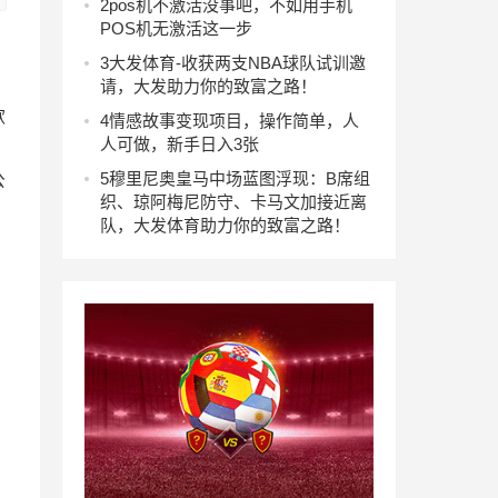
2
pos机不激活没事吧，不如用手机
POS机无激活这一步
3
大发体育-收获两支NBA球队试训邀
请，大发助力你的致富之路！
歌
4
情感故事变现项目，操作简单，人
人可做，新手日入3张
5
穆里尼奥皇马中场蓝图浮现：B席组
公
织、琼阿梅尼防守、卡马文加接近离
队，大发体育助力你的致富之路！