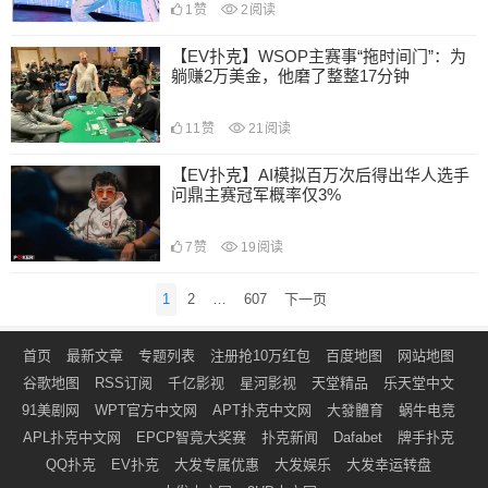
1
赞
2
阅读
【EV扑克】WSOP主赛事“拖时间门”：为
躺赚2万美金，他磨了整整17分钟
11
赞
21
阅读
【EV扑克】AI模拟百万次后得出华人选手
问鼎主赛冠军概率仅3%
7
赞
19
阅读
文
1
2
…
607
下一页
章
导
首页
最新文章
专题列表
注册抢10万红包
百度地图
网站地图
航
谷歌地图
RSS订阅
千亿影视
星河影视
天堂精品
乐天堂中文
91美剧网
WPT官方中文网
APT扑克中文网
大發體育
蜗牛电竞
APL扑克中文网
EPCP智竟大奖赛
扑克新闻
Dafabet
牌手扑克
QQ扑克
EV扑克
大发专属优惠
大发娱乐
大发幸运转盘