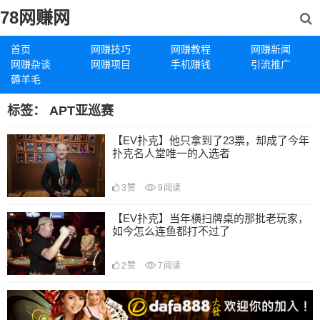
78网赚网
首页
网赚技巧
网赚教程
网赚新闻
网赚杂谈
网赚项目
手机赚钱
引流推广
薅羊毛
标签：
APT亚巡赛
【EV扑克】他只拿到了23票，却成了今年
扑克名人堂唯一的入选者
3
赞
9
阅读
【EV扑克】当年横扫牌桌的那批老玩家，
如今怎么连鱼都打不过了
2
赞
7
阅读