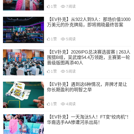
1
赞
7
阅读
【EV扑克】从922人到9人：那场价值1000
万美元的扑克牌局，即将揭晓最终答案
1
赞
5
阅读
【EV扑克】2026IPG总决赛选拔赛 | 263人
围猎B组，吴武煌54.4万领跑，主赛第一轮
晋级版图再添40人
1
赞
5
阅读
【EV扑克】遇到这6种情况，弃牌才是让
你长期盈利的明智之举
1
赞
4
阅读
【EV扑克】一天淘汰5人！FT变“绞肉机”！
华裔选手AA惨遭河杀出局！