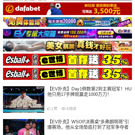
【EV扑克】Day1倒数第2到主赛冠军！HU
他只用17手牌就赢走1000万刀！
1
赞
6
阅读
【EV扑克】WSOP决赛桌“多弗朗明哥”引
爆赛场，他从全场垫底打到了冠军争夺者